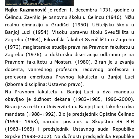
Rajko Kuzmanović
je rođen 1. decembra 1931. godine u
Čelincu. Završio je osnovnu školu u Čelincu (1946), Nižu
realnu gimnaziju u Gradišci (1950), Učiteljsku školu u
Banjoj Luci (1954), Visoku upravnu školu Sveučilišta u
Zagrebu (1964), Filozofski fakultet Sveučilišta u Zagrebu
(1973), magistarske studije prava na Pravnom fakultetu u
Zagrebu (1976), a doktorsku disertaciju odbranio je na
Pravnom fakultetu u Mostaru (1980). Biran je u zvanja
docenta, vanrednog profesora, redovnog profesora i
profesora emeritusa Pravnog fakulteta u Banjoj Luci
(izborna disciplina: Ustavno pravo).
Na Pravnom fakultetu u Banjoj Luci u dva mandata
obavljao je dužnost dekana (1983–1985, 1996–2000).
Biran je za rektora Univerziteta u Banjoj Luci, takođe u dva
mandata (1988–1992). Bio je predsjednik Opštine Čelinac
(1959– 1963), narodni poslanik u Skupštini SR BiH
(1963–1965) i predsjednik Ustavnog suda Republike
Srpske (1998–2002). Na dužnosti predsjednika Republike