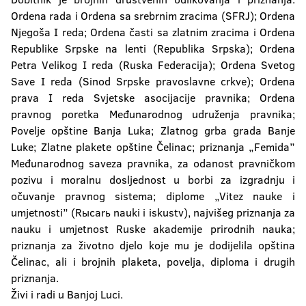
Ordena rada i Ordena sa srebrnim zracima (SFRJ); Ordena
Njegoša I reda; Ordena časti sa zlatnim zracima i Ordena
Republike Srpske na lenti (Republika Srpska); Ordena
Petra Velikog I reda (Ruska Federacija); Ordena Svetog
Save I reda (Sinod Srpske pravoslavne crkve); Ordena
prava I reda Svjetske asocijacije pravnika; Ordena
pravnog poretka Međunarodnog udruženja pravnika;
Povelje opštine Banja Luka; Zlatnog grba grada Banje
Luke; Zlatne plakete opštine Čelinac; priznanja „Femida”
Međunarodnog saveza pravnika, za odanost pravničkom
pozivu i moralnu dosljednost u borbi za izgradnju i
očuvanje pravnog sistema; diplome „Vitez nauke i
umjetnosti” (Rыcarь nauki i iskustv), najvišeg priznanja za
nauku i umjetnost Ruske akademije prirodnih nauka;
priznanja za životno djelo koje mu je dodijelila opština
Čelinac, ali i brojnih plaketa, povelja, diploma i drugih
priznanja.
Živi i radi u Banjoj Luci.