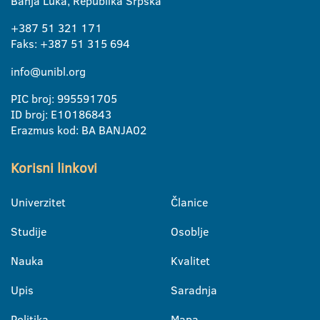
Banja Luka, Republika Srpska
+387 51 321 171
Faks: +387 51 315 694
info@unibl.org
PIC broj: 995591705
ID broj: E10186843
Erazmus kod: BA BANJA02
Korisni linkovi
Univerzitet
Članice
Studije
Osoblje
Nauka
Kvalitet
Upis
Saradnja
Politika
Mapa