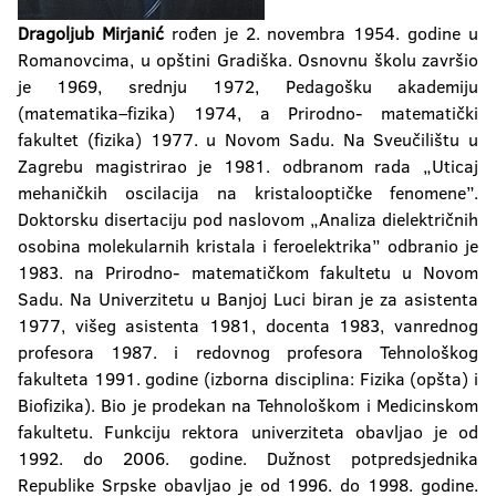
Dragoljub Mirjanić
rođen je 2. novembra 1954. godine u
Romanovcima, u opštini Gradiška. Osnovnu školu završio
je 1969, srednju 1972, Pedagošku akademiju
(matematika–fizika) 1974, a Prirodno- matematički
fakultet (fizika) 1977. u Novom Sadu. Na Sveučilištu u
Zagrebu magistrirao je 1981. odbranom rada „Uticaj
mehaničkih oscilacija na kristalooptičke fenomene”.
Doktorsku disertaciju pod naslovom „Analiza dielektričnih
osobina molekularnih kristala i feroelektrika” odbranio je
1983. na Prirodno- matematičkom fakultetu u Novom
Sadu. Na Univerzitetu u Banjoj Luci biran je za asistenta
1977, višeg asistenta 1981, docenta 1983, vanrednog
profesora 1987. i redovnog profesora Tehnološkog
fakulteta 1991. godine (izborna disciplina: Fizika (opšta) i
Biofizika). Bio je prodekan na Tehnološkom i Medicinskom
fakultetu. Funkciju rektora univerziteta obavljao je od
1992. do 2006. godine. Dužnost potpredsjednika
Republike Srpske obavljao je od 1996. do 1998. godine.