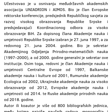
Učestvovao je u osnivanju međudržavnih akademskih
asocijacija UNIADRION i AIMOS. Bio je član Evropske
rektorske konferencije, predsjednik Republičkog savjeta za
razvoj visokog obrazovanja Republike Srpske i
predsjedavajući Koordinacionog odbora za visoko
obrazovanje BiH. Za dopisnog člana Akademije nauka i
umjetnosti Republike Srpske izabran je 27. juna 1997, a za
redovnog 21. juna 2004. godine. Bio je sekretar
Akademijinog Odjeljenja Prirodno-matematičkih nauka
(1997–2000), a od 2000. godine generalni je sekretar ove
institucije. Osim toga, redovni je član Akademije nauka i
umjetnosti Centralne Evrope od 1997, Balkanske
akademije nauka i kulture od 2001, Rumunske akademije
Ecologica od 2002, Ukrajinske akademije nauka za visoko
obrazovanje od 2012, Evropske akademije nauka i
umjetnosti od 2014. te Ruske akademije prirodnih nauka
od 2018. godine.
Autor ili koautor je više od 800 bibliografskih jedinica,
među kojima najviše naučnih radova, monografija i