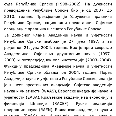
суда Републике Српске (1998–2002). На дужности
предсједника Републике Српске био је од 2007. до
2010. године. Предсједник је Удружења правника
Републике Српске, национални представник Свјетске
асоцијације правника и сенатор Републике Српске.
За дописног члана Академије наука и умјетности
Републике Српске изабран је 27. јуна 1997, а за
редовног 21. јуна 2004. године. Био је први секретар
Академијиног Одјељења друштвених наука (1997–
2003) и потпредсједник ове институције (2003–2004).
Функцију предсједника Академије наука и умјетности
Републике Српске обавља од 2004. године. Поред
Академије наука и умјетности Републике Српске, члан је
још шест престижних академија: Свјетске академије
наука и умјетности (WAAS), Европске академије наука и
умјетности (EASA), Краљевске академије за економију и
финансије Шпаније (RACEF), Руске академије
природних наука (RAEN), Балканске академије наука и
културе (BASC) те Академије наука за високо