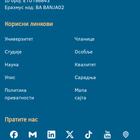
ID број: E10186843
Еразмус код: BA BANJA02
Корисни линкови
Универзитет
Чланице
Студије
Особље
Наука
Квалитет
Упис
Сарадња
Политика
Мапа
приватности
сајта
Пратите нас