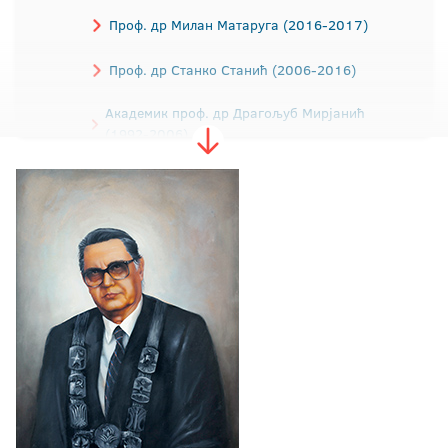
Проф. др Милан Матаруга (2016-2017)
Проф. др Станко Станић (2006-2016)
Академик проф. др Драгољуб Мирјанић
(1992-2006)
Академик проф. др Рајко Кузмановић
(1988-1992)
Проф. др Драгица Додиг (1984-1988)
Проф. др Ибрахим Табаковић (1979-1984)
Проф. др Драгомир Малић (1975-1979)