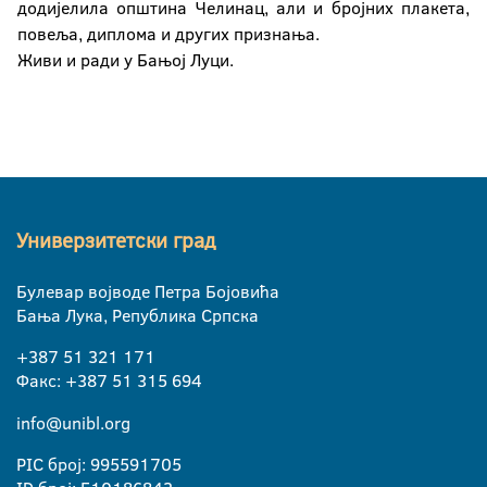
додијелила општина Челинац, али и бројних плакета,
повеља, диплома и других признања.
Живи и ради у Бањој Луци.
Универзитетски град
Булевар војводе Петра Бојовића
Бања Лука, Република Српска
+387 51 321 171
Факс: +387 51 315 694
info@unibl.org
PIC број: 995591705