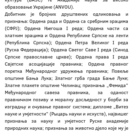
образовање Украјине (ANVOU).
Добитник је бројних друштвених одликовања и
признања: Ордена рада и Ордена са сребрним зрацима
(СФРЈ); Ордена Његоша I реда; Ордена части са
златним зрацима и Ордена Републике Српске на ленти
(Република Српска); Ордена Петра Великог I реда
(Руска Федерација); Ордена Светог Саве I реда (Синод
Српске православне цркве); Ордена права I реда
Свјетске асоцијације правника; Ордена правног
поретка Међународног удружења правника; Повеље
општине Бања Лука; Златног грба града Бање Луке;
Златне плакете општине Челинац; признања „Фемида”
Међународног савеза правника, за оданост
правничком позиву и моралну досљедност у борби за
изградњу и очување правног система; дипломе „Витез
науке и умјетности” (Рыцарь науки и искуств), највишег
признања за науку и умјетност Руске академије
природних наука; признања за животно дјело које му је