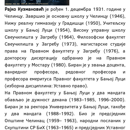
Рајко Кузмановић
је рођен 1. децембра 1931. године у
Челинцу. Завршио је основну школу у Челинцу (1946),
Нижу реалну гимназију у Градишци (1950), Учитељску
школу у Бањој Луци (1954), Високу управну школу
Свеучилишта у Загребу (1964), Филозофски факултет
Свеучилишта у Загребу (1973), магистарске студије
права на Правном факултету у Загребу (1976), а
докторску дисертацију одбранио је на Правном
факултету у Мостару (1980). Биран је у звања доцента,
ванредног професора, редовног професора и
професора емеритуса Правног факултета у Бањој Луци
(изборна дисциплина: Уставно право).
На Правном факултету у Бањој Луци у два мандата
обављао је дужност декана (1983–1985, 1996–2000).
Биран је за ректора Универзитета у Бањој Луци, такође
у два мандата (1988–1992). Био је предсједник
Општине Челинац (1959– 1963), народни посланик у
Скупштини СР БиХ (1963–1965) и предсједник Уставног