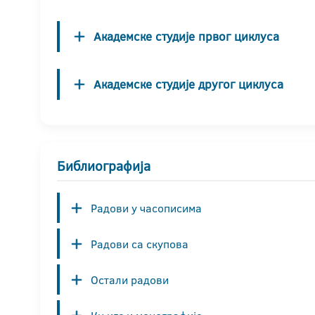
Академске студије првог циклуса
Академске студије другог циклуса
Библиографија
Радови у часописима
Радови са скупова
Остали радови