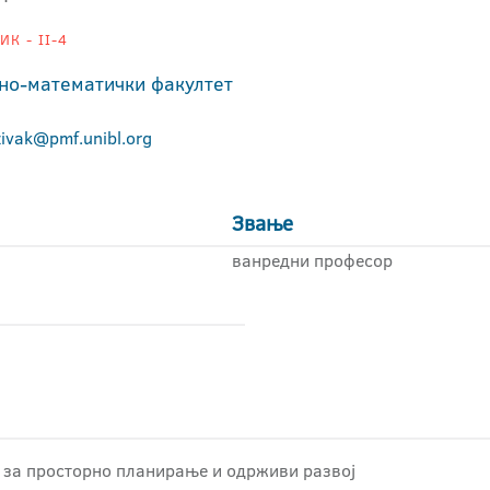
К - II-4
но-математички факултет
zivak@pmf.unibl.org
Звање
ванредни професор
 за просторно планирање и одрживи развој