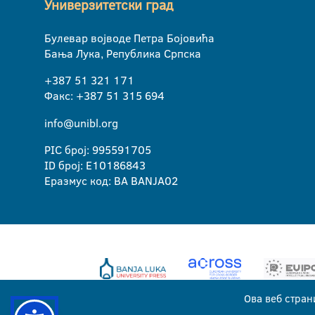
Универзитетски град
Булевар војводе Петра Бојовића
Бања Лука, Република Српска
+387 51 321 171
Факс: +387 51 315 694
info@unibl.org
PIC број: 995591705
ID број: E10186843
Еразмус код: BA BANJA02
Ова веб стран