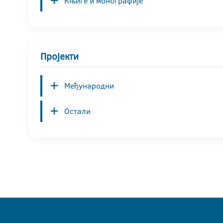
Књиге и монографије
Пројекти
Међународни
Остали