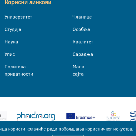
Корисни линкови
Универзитет
Чланице
Студије
Особље
Наука
Квалитет
Упис
Сарадња
Политика
Мапа
приватности
сајта
ица користи колачиће ради побољшања корисничког искуства.