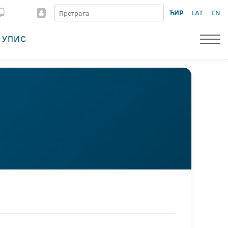
ЋИР
LAT
EN
УПИС