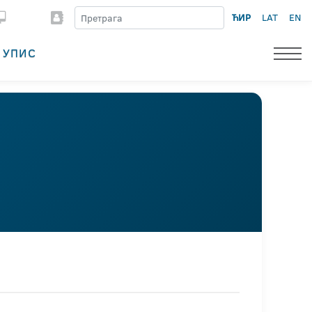
ЋИР
LAT
EN
УПИС