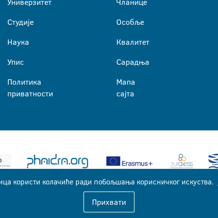
Универзитет
Чланице
Студије
Особље
Наука
Квалитет
Упис
Сарадња
Политика
Мапа
приватности
сајта
ица користи колачиће ради побољшања корисничког искуства.
Универзитет у Бањој Луци © 2026
Прихвати
Сва права задржана