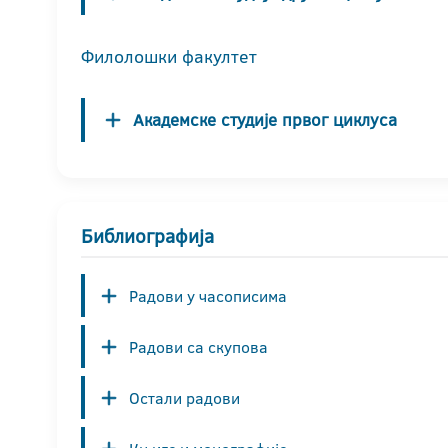
Филолошки факултет
Академске студије првог циклуса
Библиографија
Радови у часописима
Радови са скупова
Остали радови