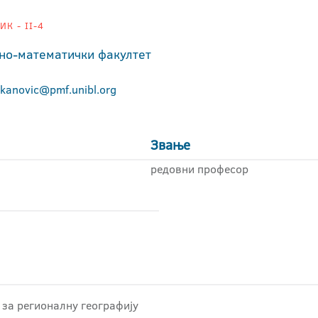
К - II-4
но-математички факултет
ekanovic@pmf.unibl.org
Звање
редовни професор
 за регионалну географију