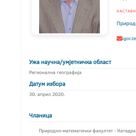
НАСТАВНИ
Природ
igor.z
Ужа научна/умјетничка област
Регионална географија
Датум избора
30. април 2020.
Чланица
Природно-математички факултет - Катедра