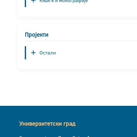
Књиге и монографије
Пројекти
Остали
Универзитетски град