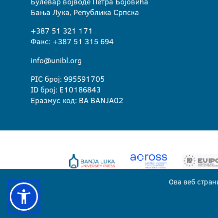
Булевар војводе Петра Бојовића
Бања Лука, Република Српска
+387 51 321 171
Факс: +387 51 315 694
info@unibl.org
PIC број: 995591705
ID број: E10186843
Еразмус код: BA BANJA02
Ова веб стран