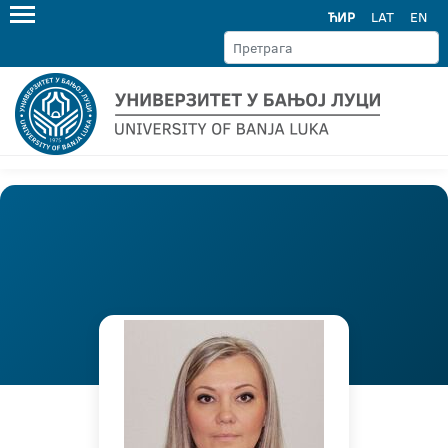
ЋИР
LAT
EN