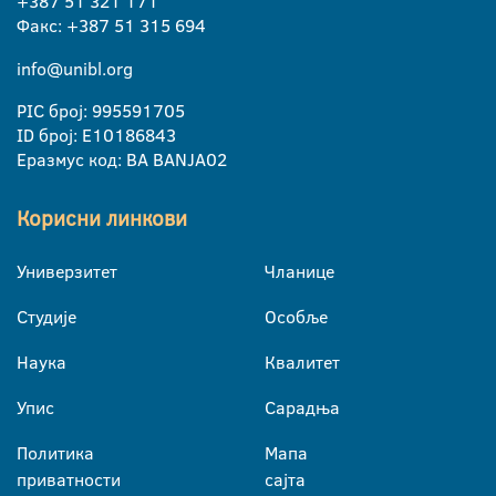
+387 51 321 171
Факс: +387 51 315 694
info@unibl.org
PIC број: 995591705
ID број: E10186843
Еразмус код: BA BANJA02
Корисни линкови
Универзитет
Чланице
Студије
Особље
Наука
Квалитет
Упис
Сарадња
Политика
Мапа
приватности
сајта