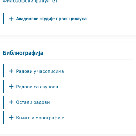
Филозофски факултет
Академске студије првог циклуса
Библиографија
Радови у часописима
Радови са скупова
Остали радови
Књиге и монографије