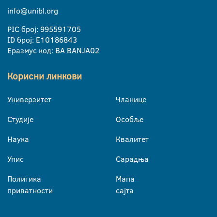
info@unibl.org
PIC број: 995591705
ID број: E10186843
Еразмус код: BA BANJA02
Корисни линкови
Универзитет
Чланице
Студије
Особље
Наука
Квалитет
Упис
Сарадња
Политика
Мапа
приватности
сајта