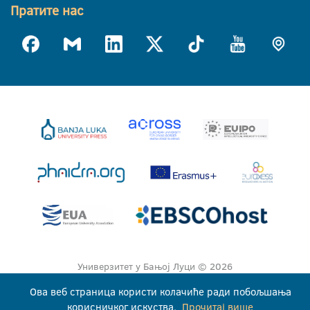
Пратите нас
Универзитет у Бањој Луци © 2026
Сва права задржана
Ова веб страница користи колачиће ради побољшања
корисничког искуства.
Прочитај више