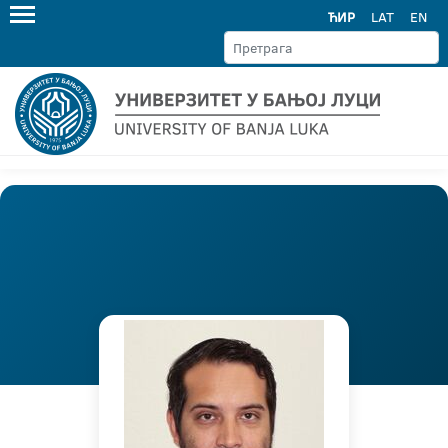
ЋИР
LAT
EN