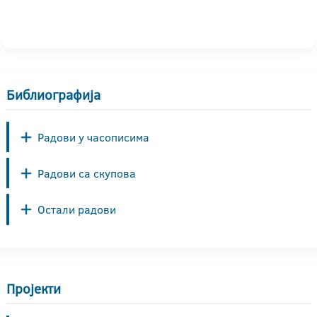
Библиографија
Радови у часописима
Радови са скупова
Остали радови
Пројекти