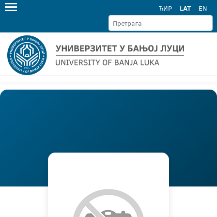
ЋИР
LAT
EN