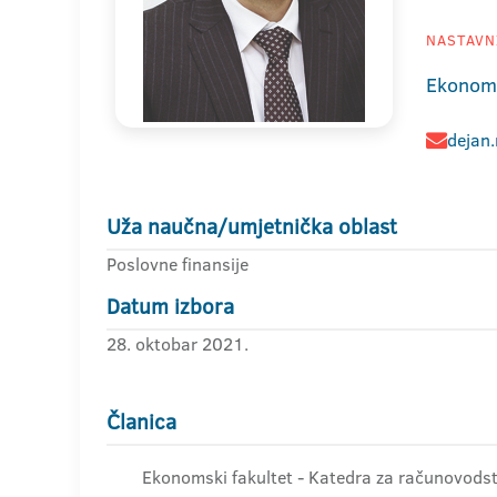
NASTAVNI
Ekonoms
dejan.
Uža naučna/umjetnička oblast
Poslovne finansije
Datum izbora
28. oktobar 2021.
Članica
Ekonomski fakultet - Katedra za računovodstv