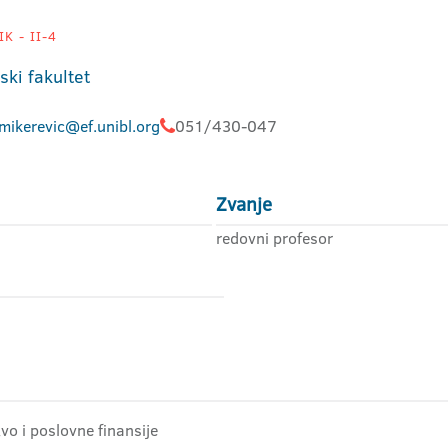
K - II-4
ki fakultet
mikerevic@ef.unibl.org
051/430-047
Zvanje
redovni profesor
o i poslovne finansije