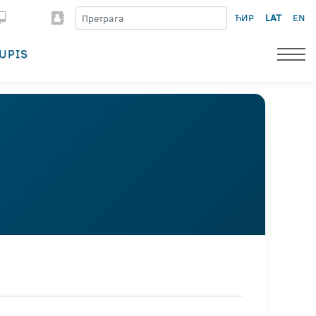
ЋИР
LAT
EN
UPIS