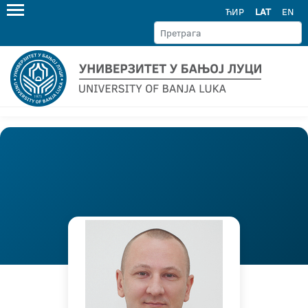
ЋИР
LAT
EN