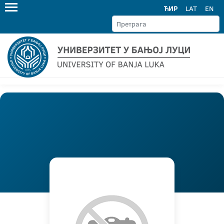
ЋИР
LAT
EN