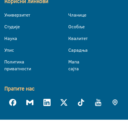
Корисни линкови
Универзитет
Чланице
Студије
Особље
Наука
Квалитет
Упис
Сарадња
Политика
Мапа
приватности
сајта
Пратите нас