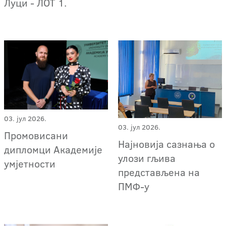
Луци - ЛОТ 1.
03. јул 2026.
03. јул 2026.
Промовисани
Најновија сазнања о
дипломци Академије
улози гљива
умјетности
представљена на
ПМФ-у