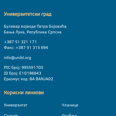
Универзитетски град
Булевар војводе Петра Бојовића
Бања Лука, Република Српска
+387 51 321 171
Факс: +387 51 315 694
info@unibl.org
PIC број: 995591705
ID број: E10186843
Еразмус код: BA BANJA02
Корисни линкови
Универзитет
Чланице
Студије
Особље