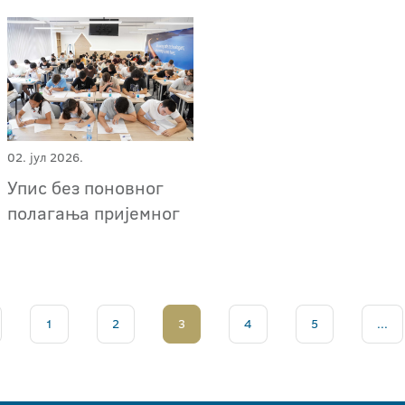
02. јул 2026.
Упис без поновног
полагања пријемног
1
2
3
4
5
...