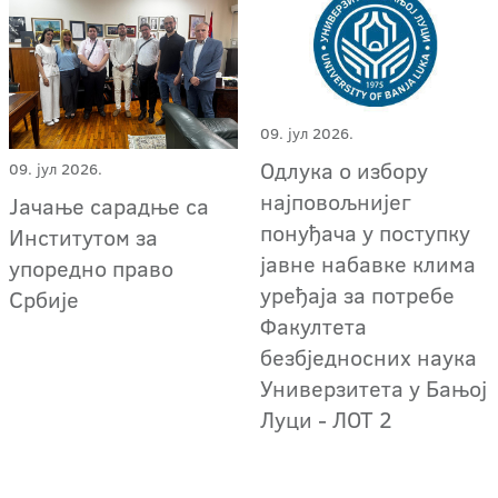
09. јул 2026.
Одлука о избору
09. јул 2026.
најповољнијег
Јачање сарадње са
понуђача у поступку
Институтом за
јавне набавке клима
упоредно право
уређаја за потребе
Србије
Факултета
безбједносних наука
Универзитета у Бањој
Луци - ЛОТ 2