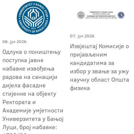
07. јул 2026.
08. јул 2026.
Извјештај Комисије о
Одлука о поништењу
пријављеним
поступка јавне
кандидатима за
набавке извођења
избор у звање за ужу
радова на санацији
научну област Општа
дијела фасадне
физика
стијенке на објекту
Ректората и
Академије умјетности
Универзитета у Бањој
Луци, број набавке: