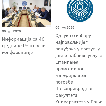
06. јул 2026.
06. јул 2026.
Oдлука о избору
Информација са 46.
најповољнијег
сједнице Ректорске
понуђача у поступку
конференције
јавне набавке услуге
штампања
промотивног
материјала за
потребе
Пољопривредног
факултета
Универзитета у Бањој