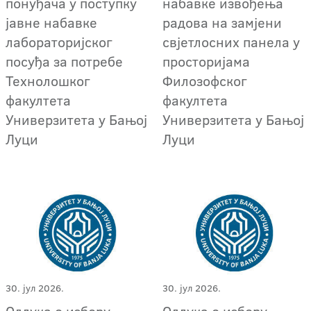
понуђача у поступку
набавке извођења
јавне набавке
радова на замјени
лабораторијског
свјетлосних панела у
посуђа за потребе
просторијама
Технолошког
Филозофског
факултета
факултета
Универзитета у Бањој
Универзитета у Бањој
Луци
Луци
30. јул 2026.
30. јул 2026.
Одлука о избору
Одлука о избору