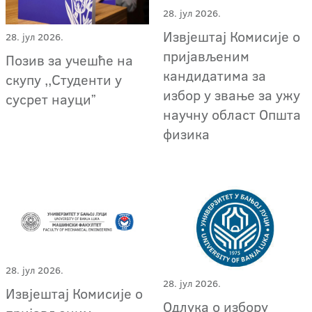
28. јул 2026.
Извјештај Комисије о
28. јул 2026.
пријављеним
Позив за учешће на
кандидатима за
скупу ,,Студенти у
избор у звање за ужу
сусрет науциˮ
научну област Општа
физика
28. јул 2026.
28. јул 2026.
Извјештај Комисије о
Одлука о избору