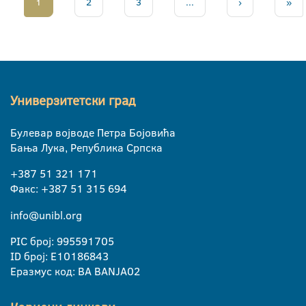
1
2
3
...
›
»
Универзитетски град
Булевар војводе Петра Бојовића
Бања Лука, Република Српска
+387 51 321 171
Факс: +387 51 315 694
info@unibl.org
PIC број: 995591705
ID број: E10186843
Еразмус код: BA BANJA02