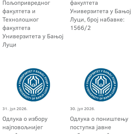
Пољопривредног
факултета
факултета и
Универзитета у Бањој
Технолошког
Луци, број набавке:
факултета
1566/2
Универзитета у Бањој
Луци
31. јул 2026.
30. јул 2026.
Одлука о избору
Одлука о поништењу
најповољнијег
поступкa јавне