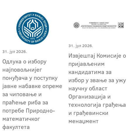
31. јул 2026.
31. јул 2026.
Извјештај Комисије о
Одлука о избору
пријављеним
најповољнијег
кандидатима за
понуђача у поступку
избор у звање за ужу
јавне набавке опреме
научну област
за чиповање и
Организација и
праћење риба за
технологија грађења
потребе Природно-
и грађевински
математичког
менаџмент
факултета