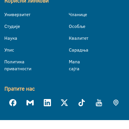
Корисни линкови
Универзитет
Чланице
Студије
Особље
Наука
Квалитет
Упис
Сарадња
Политика
Мапа
приватности
сајта
Пратите нас