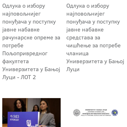
Oдлука о избору
Oдлука о избору
најповољнијег
најповољнијег
понуђача у поступку
понуђача у поступку
јавне набавке
јавне набавке
рачунарске опреме за
средстава за
потребе
чишћење за потребе
Пољопривредног
чланица
факултета
Универзитета у Бањој
Универзитета у Бањој
Луци
Луци - ЛОТ 2