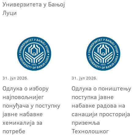
Универзитета у Бањој
Луци
31. јул 2026.
31. јул 2026.
Одлука о избору
Одлука о поништењу
најповољнијег
поступка јавне
понуђача у поступку
набавке радова на
јавне набавке
санацији просторија
хемикалија за
приземља
потребе
Технолошког