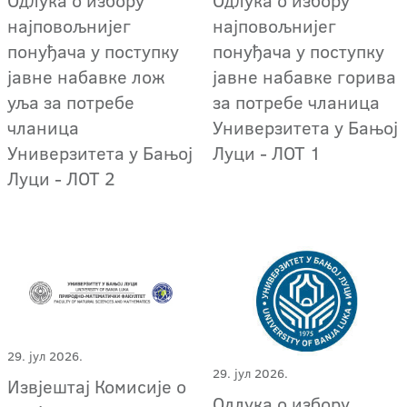
најповољнијег
најповољнијег
понуђача у поступку
понуђача у поступку
јавне набавке лож
јавне набавке горива
уља за потребе
за потребе чланица
чланица
Универзитета у Бањој
Универзитета у Бањој
Луци - ЛОТ 1
Луци - ЛОТ 2
29. јул 2026.
29. јул 2026.
Извјештај Комисије о
Oдлука о избору