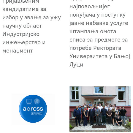
пријављеним
најповољнијег
кандидатима за
понуђача у поступку
избор у звање за ужу
јавне набавке услуге
научну област
штампања омота
Индустријско
списа за предмете за
инжењерство и
потребе Ректората
менаџмент
Универзитета у Бањој
Луци