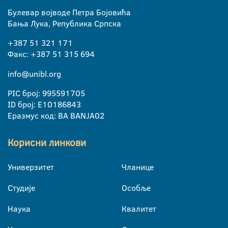
Булевар војводе Петра Бојовића
Бања Лука, Република Српска
+387 51 321 171
Факс: +387 51 315 694
info@unibl.org
PIC број: 995591705
ID број: E10186843
Еразмус код: BA BANJA02
Корисни линкови
Универзитет
Чланице
Студије
Особље
Наука
Квалитет