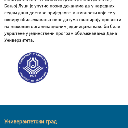
Бањој Луци је упутио позив деканима да у наредних
седам дана доставе приједлоге активности које се у
оквиру обиљежавања овог датума планирају провести
на њиховим организационим јединицама како би биле
уврштене у јединствени програм обиљежавања Дана
Универзитета.
Универзитетски град