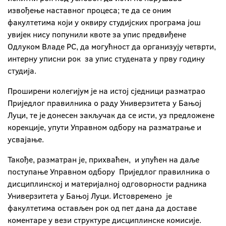
извођење наставног процеса; те да се оним
факултетима који у оквиру студијских програма још
увијек нису попунили квоте за упис предвиђене
Одлуком Владе РС, да могућност да организују четврти,
интерну уписни рок за упис студената у прву годину
студија.
Проширени колегијум је на истој сједници разматрао
Приједлог правилника о раду Универзитета у Бањој
Луци, те је донесен закључак да се исти, уз предложене
корекције, упути Управном одбору на разматрање и
усвајање.
Такође, разматран је, прихваћен, и упућен на даље
поступање Управном одбору Приједлог правилника о
дисциплинској и материјалној одговорности радника
Универзитета у Бањој Луци. Истовремено је
факултетима остављен рок од пет дана да доставе
коментаре у вези структуре дисциплинске комисије.