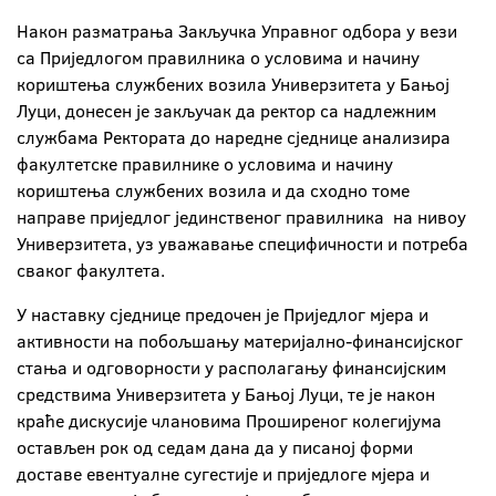
Након разматрања Закључка Управног одбора у вези
са Приједлогом правилника о условима и начину
кориштења службених возила Универзитета у Бањој
Луци, донесен је закључак да ректор са надлежним
службама Ректората до наредне сједнице анализира
факултетске правилнике о условима и начину
кориштења службених возила и да сходно томе
направе приједлог јединственог правилника на нивоу
Универзитета, уз уважавање специфичности и потреба
сваког факултета.
У наставку сједнице предочен је Приједлог мјера и
активности на побољшању материјално-финансијског
стања и одговорности у располагању финансијским
средствима Универзитета у Бањој Луци, те је након
краће дискусије члановима Проширеног колегијума
остављен рок од седам дана да у писаној форми
доставе евентуалне сугестије и приједлоге мјера и