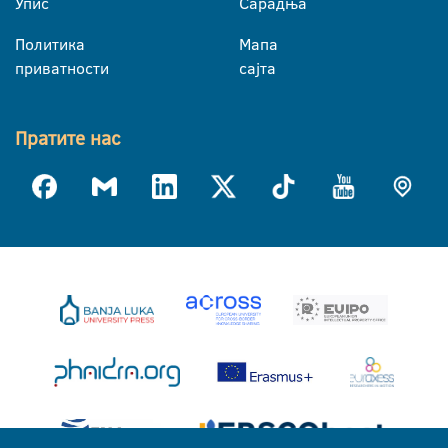
Упис
Сарадња
Политика
Мапа
приватности
сајта
Пратите нас