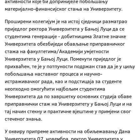
активности које би допринијеле побољшању
материјално-финансијског стања на Универзитету.
Проширени колегијум је на истој сједници разматрао
приједлог ректора Универзитета у Бањој Луци да се
студентима генерације - добитницима Златне значке
Универзитета обезбиједи обављање приправничког
стажа на факултетима/Академији умјетности
Универзитета у Бањој Луци. Поменути приједлог је
прихваћен, те је у потпуности подржан став да је у циљу
побољшања наставног процеса и научно-
истраживачког рада, као и подстицаја за студенте
неопходно омогућити најбољим студентима
Универзитета да по завршетку основних студија обаве
приправнички стаж на Универзитету у Бањој Луци и на
тај начин стекну и практичне вјештине у примјени свог
стеченог знања.
У оквиру припреме активности на обиљежавању Дана
Универзитета 07. новембра, ректор Универзитета у