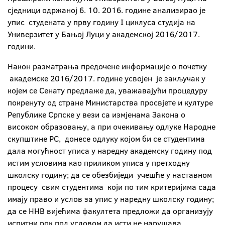
сједници одржаној 6. 10. 2016. године анализирао је
упис студената у прву годину I циклуса студија на
Универзитет у Бањој Луци у академској 2016/2017.
години.
Након разматрања предочене информације о почетку
академске 2016/2017. године усвојен је закључак у
којем се Сенату предлаже да, уважавајући процедуру
покренуту од стране Министарства просвјете и културе
Републике Српске у вези са измјенама Закона о
високом образовању, а при очекивању одлуке Народне
скупштине РС, донесе одлуку којом би се студентима
дала могућност уписа у наредну академску годину под
истим условима као приликом уписа у претходну
школску годину; да се обезбиједи учешће у наставном
процесу свим студентима који по тим критеријима сада
имају право и услов за упис у наредну школску годину;
да се ННВ вијећима факултета предложи да организују
испитни рок под условом да исти не нарушава