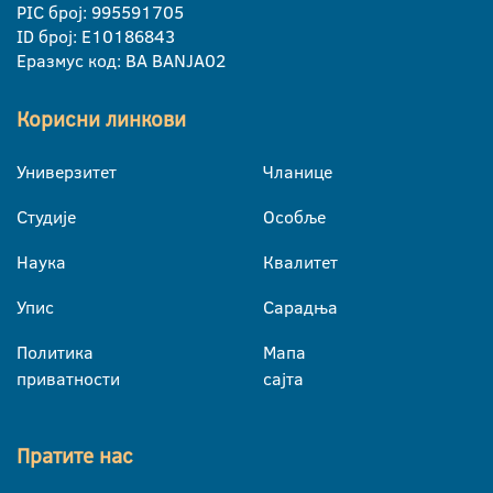
PIC број: 995591705
ID број: E10186843
Еразмус код: BA BANJA02
Корисни линкови
Универзитет
Чланице
Студије
Особље
Наука
Квалитет
Упис
Сарадња
Политика
Мапа
приватности
сајта
Пратите нас