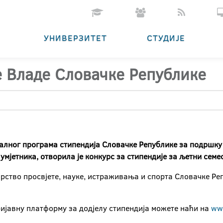
УНИВЕРЗИТЕТ
СТУДИЈЕ
е Владе Словачке Републике
алног програма стипендија Словачке Републике за подршку 
мјетника, отворила је конкурс за стипендије за љетни сем
арство просвјете, науке, истраживања и спорта Словачке Р
ријавну платформу за додјелу стипендија можете наћи на
www