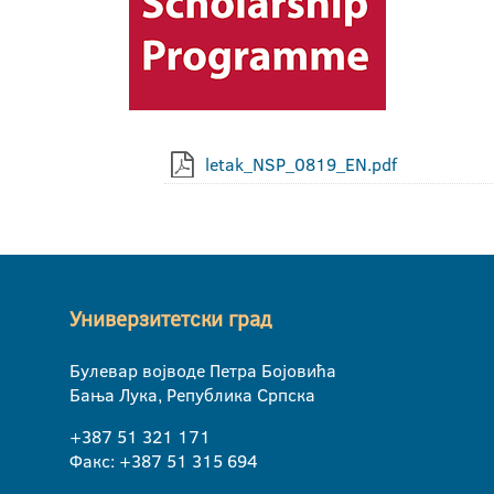
letak_NSP_0819_EN.pdf
Универзитетски град
Булевар војводе Петра Бојовића
Бања Лука, Република Српска
+387 51 321 171
Факс: +387 51 315 694