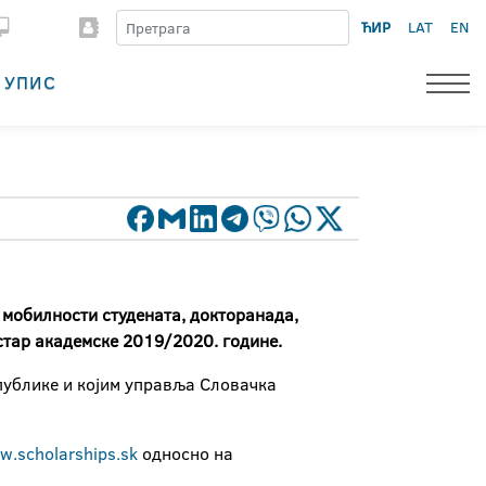
ЋИР
LAT
EN
УПИС
мобилности студената, докторанада,
естар академске 2019/2020. године.
епублике и којим управља Словачка
.scholarships.sk
односно на