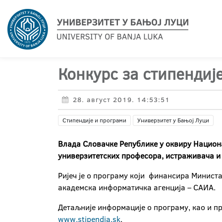
Конкурс за стипендиј
28. август 2019. 14:53:51
Стипендије и програми
Универзитет у Бањој Луци
Влада Словачке Републике у оквиру Национ
универзитетских професора, истраживача и у
Ријеч је о програму који финансира Минист
академска информатичка агенција – САИА.
Детаљније информације о програму, као и п
www.stipendia.sk
.