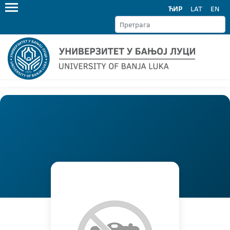
ЋИР
LAT
EN