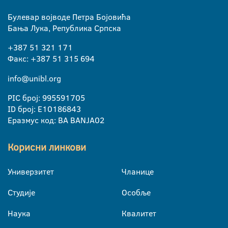
Булевар војводе Петра Бојовића
Бања Лука, Република Српска
+387 51 321 171
Факс: +387 51 315 694
info@unibl.org
PIC број: 995591705
ID број: E10186843
Еразмус код: BA BANJA02
Корисни линкови
Универзитет
Чланице
Студије
Особље
Наука
Квалитет