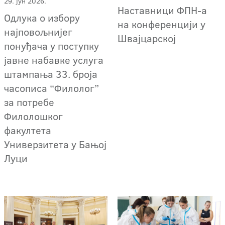
29. јун 2026.
Наставници ФПН-а
Одлука о избору
на конференцији у
најповољнијег
Швајцарској
понуђача у поступку
јавне набавке услуга
штампања 33. броја
часописа “Филолог”
за потребе
Филолошког
факултета
Универзитета у Бањој
Луци