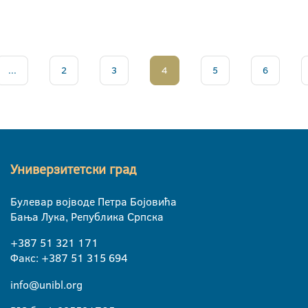
...
2
3
4
5
6
Универзитетски град
Булевар војводе Петра Бојовића
Бања Лука, Република Српска
+387 51 321 171
Факс: +387 51 315 694
info@unibl.org