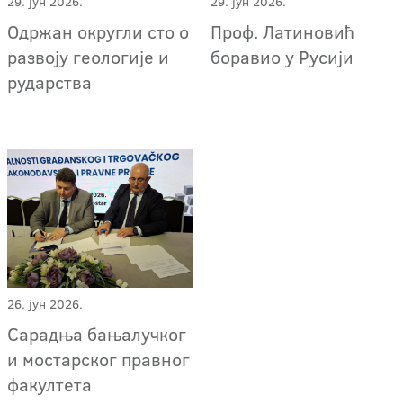
29. јун 2026.
29. јун 2026.
Одржан округли сто о
Проф. Латиновић
развоју геологије и
боравио у Русији
рударства
26. јун 2026.
Сарадња бањалучког
и мостарског правног
факултета