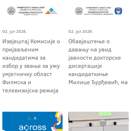
02. јул 2026.
02. јул 2026.
Извјештај Комисије о
Обавјештење о
пријављеним
давању на увид
кандидатима за
јавности докторске
избор у звање за ужу
дисертације
умјетничку област
кандидаткиње
Филмска и
Милице Ђурђевић, ма
телевизијска режија