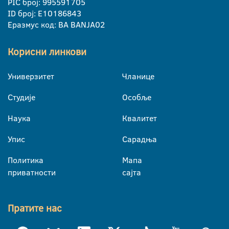
PIC број: 995591705
ID број: E10186843
Еразмус код: BA BANJA02
Корисни линкови
Универзитет
Чланице
Студије
Особље
Наука
Квалитет
Упис
Сарадња
Политика
Мапа
приватности
сајта
Пратите нас