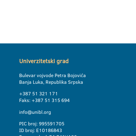
Univerzitetski grad
Bulevar vojvode Petra Bojovića
Banja Luka, Republika Srpska
+387 51 321 171
Faks: +387 51 315 694
info@unibl.org
PIC broj: 995591705
ID broj: E10186843