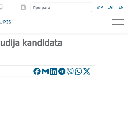
ЋИР
LAT
EN
UPIS
tudija kandidata