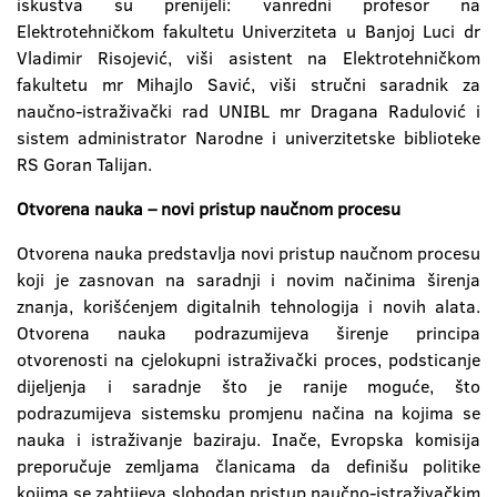
iskustva su prenijeli: vanredni profesor na
Elektrotehničkom fakultetu Univerziteta u Banjoj Luci dr
Vladimir Risojević, viši asistent na Elektrotehničkom
fakultetu mr Mihajlo Savić, viši stručni saradnik za
naučno-istraživački rad UNIBL mr Dragana Radulović i
sistem administrator Narodne i univerzitetske biblioteke
RS Goran Talijan.
Otvorena nauka – novi pristup naučnom procesu
Otvorena nauka predstavlja novi pristup naučnom procesu
koji je zasnovan na saradnji i novim načinima širenja
znanja, korišćenjem digitalnih tehnologija i novih alata.
Otvorena nauka podrazumijeva širenje principa
otvorenosti na cjelokupni istraživački proces, podsticanje
dijeljenja i saradnje što je ranije moguće, što
podrazumijeva sistemsku promjenu načina na kojima se
nauka i istraživanje baziraju. Inače, Evropska komisija
preporučuje zemljama članicama da definišu politike
kojima se zahtijeva slobodan pristup naučno-istraživačkim