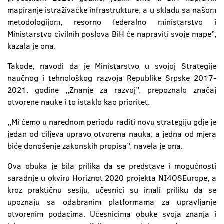
mapiranje istraživačke infrastrukture, a u skladu sa našom
metodologijom, resorno federalno ministarstvo i
Ministarstvo civilnih poslova BiH će napraviti svoje mape’’,
kazala je ona.
Takođe, navodi da je Ministarstvo u svojoj Strategije
naučnog i tehnološkog razvoja Republike Srpske 2017-
2021. godine ,,Znanje za razvoj’’, prepoznalo značaj
otvorene nauke i to istaklo kao prioritet.
,,Mi ćemo u narednom periodu raditi novu strategiju gdje je
jedan od ciljeva upravo otvorena nauka, a jedna od mjera
biće donošenje zakonskih propisa’’, navela je ona.
Ova obuka je bila prilika da se predstave i mogućnosti
saradnje u okviru Horiznot 2020 projekta NI4OSEurope, a
kroz praktičnu sesiju, učesnici su imali priliku da se
upoznaju sa odabranim platformama za upravljanje
otvorenim podacima. Učesnicima obuke svoja znanja i