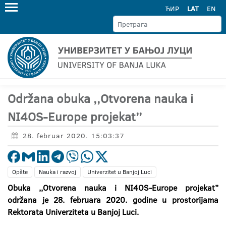
ЋИР
LAT
EN
Održana obuka ,,Otvorena nauka i
NI4OS-Europe projekat’’
28. februar 2020. 15:03:37
Opšte
Nauka i razvoj
Univerzitet u Banjoj Luci
Obuka ,,Otvorena nauka i NI4OS-Europe projekat’’
održana je 28. februara 2020. godine u prostorijama
Rektorata Univerziteta u Banjoj Luci.