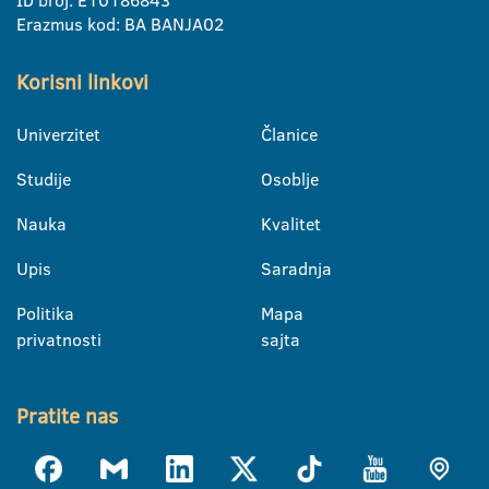
ID broj: E10186843
Erazmus kod: BA BANJA02
Korisni linkovi
Univerzitet
Članice
Studije
Osoblje
Nauka
Kvalitet
Upis
Saradnja
Politika
Mapa
privatnosti
sajta
Pratite nas