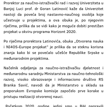
Prorektor za naučno-istraživački rad i razvoj Univerziteta u
Banjoj Luci prof. dr Goran Latinović kaže da Univerzitet
nastoji da poveća broj nastavno-naučnog osoblja koje
učestvuje u projektima, a ova obuka je, po njegovim
riječima, prilika da se vidi kako je moguće dobiti prestižan
projekat u okviru programa Horizont 2020.
Po riječima prorektora Latinovića, obuka ,,Otvorena nauka
i NI4OS-Europe projekat’’ je prilika da se steknu korisna
znanja kako bi se povećalo učešće Republike Srpske u
međunarodnim projektima.
Načelnik odjeljenja za naučno-istraživačku djelatnost i
međunarodnu saradnju Ministarstva za naučno-tehnološki
razvoj, visoko obrazovanje i informaciono društvo RS
Branka Savić, navodi da je Ministarstvo u skladu sa
preporukom Evropske komisije započelo prve korake u
pristupu realizaciji otvorenoj nauci.
„Početkom 2020. godine, jedini smo u BiH napravili