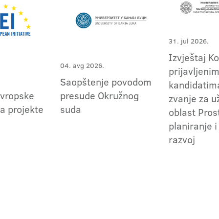
31. jul 2026.
Izvještaj K
04. avg 2026.
prijavljeni
Saopštenje povodom
kandidatima
evropske
presude Okružnog
zvanje za 
za projekte
suda
oblast Pros
planiranje i
razvoj