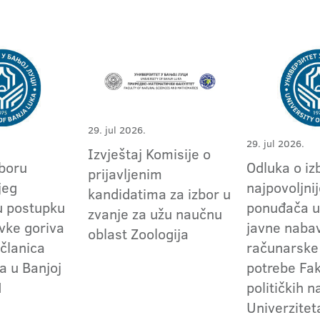
29. jul 2026.
29. jul 2026.
Izvještaj Komisije o
zboru
Odluka o iz
prijavljenim
jeg
najpovoljni
kandidatima za izbor u
u postupku
ponuđača u
zvanje za užu naučnu
vke goriva
javne naba
oblast Zoologija
 članica
računarske
a u Banjoj
potrebe Fak
1
političkih 
Univerzitet