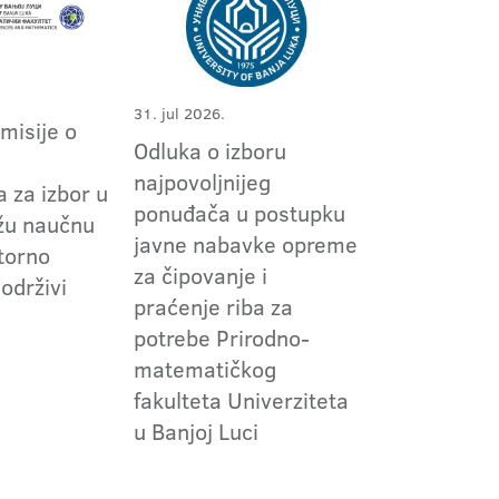
31. jul 2026.
omisije o
Odluka o izboru
m
najpovoljnijeg
 za izbor u
ponuđača u postupku
užu naučnu
javne nabavke opreme
torno
za čipovanje i
 održivi
praćenje riba za
potrebe Prirodno-
matematičkog
fakulteta Univerziteta
u Banjoj Luci