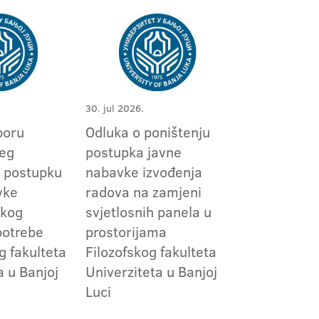
30. jul 2026.
boru
Odluka o poništenju
jeg
postupka javne
 postupku
nabavke izvođenja
vke
radova na zamjeni
skog
svjetlosnih panela u
potrebe
prostorijama
g fakulteta
Filozofskog fakulteta
a u Banjoj
Univerziteta u Banjoj
Luci