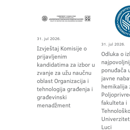
31. jul 2026.
31. jul 2026.
Izvještaj Komisije o
Odluka o i
prijavljenim
najpovoljni
kandidatima za izbor u
ponuđača 
zvanje za užu naučnu
javne naba
oblast Organizacija i
hemikalija
tehnologija građenja i
Poljoprivr
građevinski
fakulteta i
menadžment
Tehnološko
Univerzitet
Luci