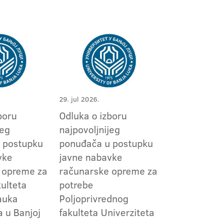
29. jul 2026.
boru
Odluka o izboru
jeg
najpovoljnijeg
 postupku
ponuđača u postupku
vke
javne nabavke
 opreme za
računarske opreme za
ulteta
potrebe
nauka
Poljoprivrednog
a u Banjoj
fakulteta Univerziteta