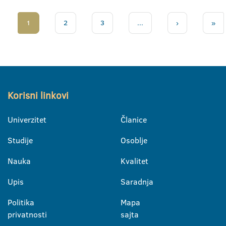
1
2
3
...
›
»
Korisni linkovi
Univerzitet
Članice
Studije
Osoblje
Nauka
Kvalitet
Upis
Saradnja
Politika
Mapa
privatnosti
sajta