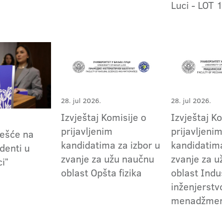
Luci - LOT 
28. jul 2026.
28. jul 2026.
Izvještaj Komisije o
Izvještaj K
prijavljenim
prijavljeni
češće na
kandidatima za izbor u
kandidatima
denti u
zvanje za užu naučnu
zvanje za 
ciˮ
oblast Opšta fizika
oblast Indu
inženjerstvo
menadžme