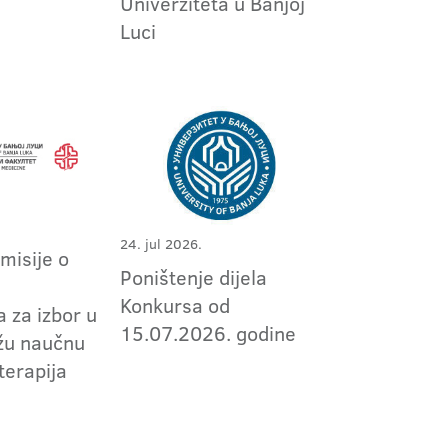
Univerziteta u Banjoj
Luci
24. jul 2026.
omisije o
Poništenje dijela
m
Konkursa od
 za izbor u
15.07.2026. godine
užu naučnu
terapija