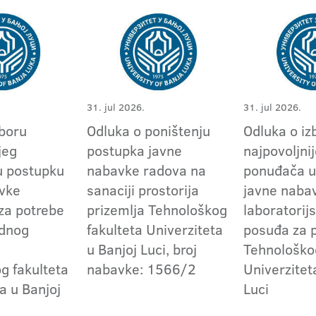
31. jul 2026.
31. jul 2026.
zboru
Odluka o poništenju
Odluka o iz
jeg
postupka javne
najpovoljni
u postupku
nabavke radova na
ponuđača u
vke
sanaciji prostorija
javne naba
 za potrebe
prizemlja Tehnološkog
laboratorij
ednog
fakulteta Univerziteta
posuđa za 
u Banjoj Luci, broj
Tehnološko
g fakulteta
nabavke: 1566/2
Univerzitet
a u Banjoj
Luci