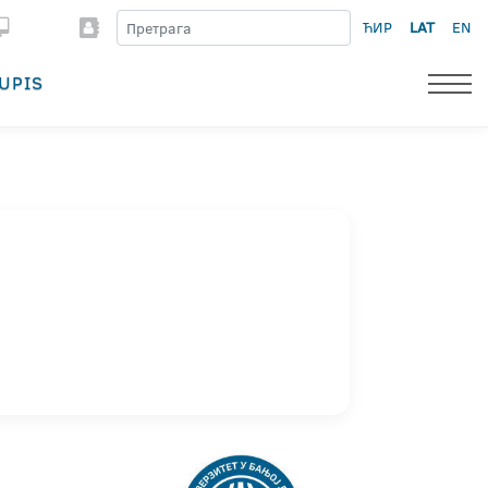
ЋИР
LAT
EN
UPIS