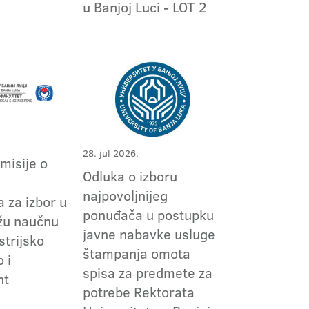
1
u Banjoj Luci - LOT 2
28. jul 2026.
omisije o
Odluka o izboru
m
najpovoljnijeg
 za izbor u
ponuđača u postupku
užu naučnu
javne nabavke usluge
strijsko
štampanja omota
 i
spisa za predmete za
nt
potrebe Rektorata