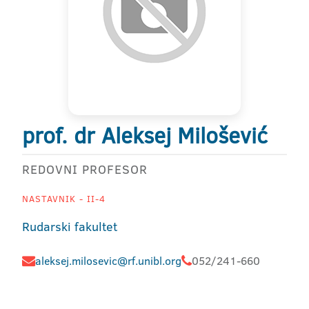
prof. dr Aleksej Milošević
REDOVNI PROFESOR
NASTAVNIK - II-4
Rudarski fakultet
aleksej.milosevic@rf.unibl.org
052/241-660