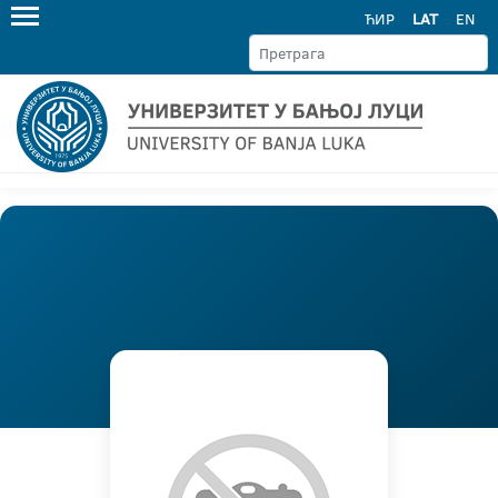
ЋИР
LAT
EN