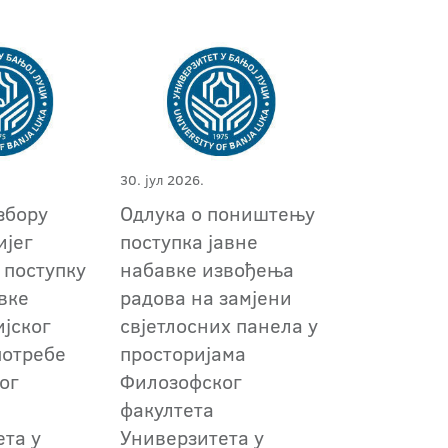
30. јул 2026.
збору
Одлука о поништењу
ијег
поступкa јавне
 поступку
набавке извођења
вке
радова на замјени
ијског
свјетлосних панела у
потребе
просторијама
ог
Филозофског
факултета
ета у
Универзитета у