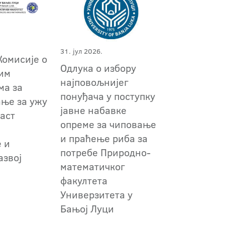
31. јул 2026.
Комисије о
Одлука о избору
им
најповољнијег
ма за
понуђача у поступку
ање за ужу
јавне набавке
аст
опреме за чиповање
и праћење риба за
 и
потребе Природно-
азвој
математичког
факултета
Универзитета у
Бањој Луци