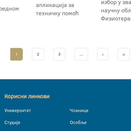
избор у зв
апликација за
редном
научну обл
техничку помоћ
Физиотера
1
2
3
...
›
»
Корисни линкови
Универзитет
Чланице
Студије
Особље