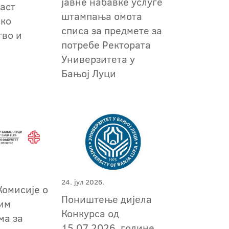
јавне набавке услуге
аст
штампања омота
ско
списа за предмете за
во и
потребе Ректората
т
Универзитета у
Бањој Луци
24. јул 2026.
Комисије о
Поништење дијела
им
Конкурса од
ма за
15.07.2026. године