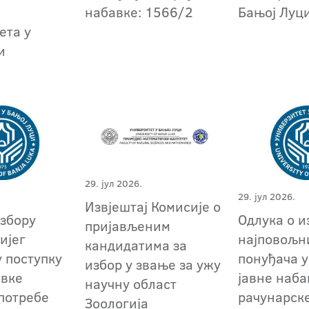
набавке: 1566/2
Бањој Луц
ета у
и
29. јул 2026.
29. јул 2026.
Извјештај Комисије о
избору
Oдлука о и
пријављеним
ијег
најповољн
кандидатима за
у поступку
понуђача у
избор у звање за ужу
авке
јавне наба
научну област
 потребе
рачунарск
Зоологија