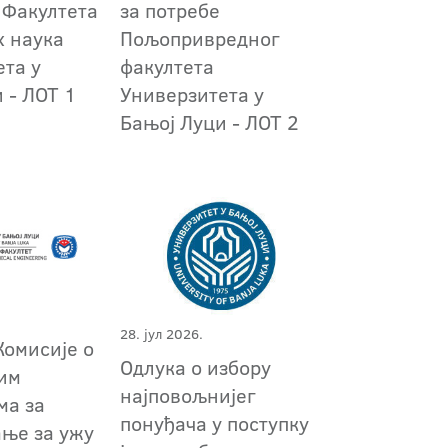
 Факултета
за потребе
х наука
Пољопривредног
ета у
факултета
 - ЛОТ 1
Универзитета у
Бањој Луци - ЛОТ 2
28. јул 2026.
Комисије о
Одлука о избору
им
најповољнијег
ма за
понуђача у поступку
ање за ужу