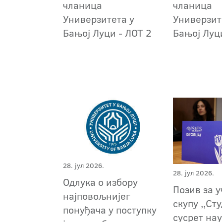
чланица
чланица
Универзитета у
Универзит
Бањој Луци - ЛОТ 2
Бањој Луц
28. јул 2026.
28. јул 2026.
Oдлука о избору
Позив за 
најповољнијег
скупу ,,Ст
понуђача у поступку
сусрет на