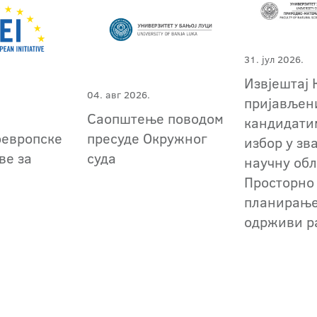
31. јул 2026.
Извјештај 
04. авг 2026.
пријављен
Саопштење поводом
кандидати
оевропске
пресуде Окружног
избор у зв
ве за
суда
научну обл
Просторно
планирање
одрживи р