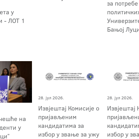
за потребе
ета у
политички
и - ЛОТ 1
Универзит
Бањој Луци
28. јул 2026.
28. јул 2026.
Извјештај Комисије о
Извјештај 
пријављеним
пријављен
учешће на
кандидатима за
кандидати
уденти у
избор у звање за ужу
избор у зв
уциˮ