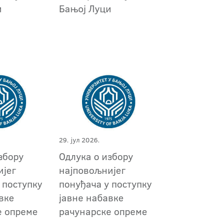
и
Бањој Луци
29. јул 2026.
збору
Oдлука о избору
ијег
најповољнијег
 поступку
понуђача у поступку
вке
јавне набавке
е опреме
рачунарске опреме