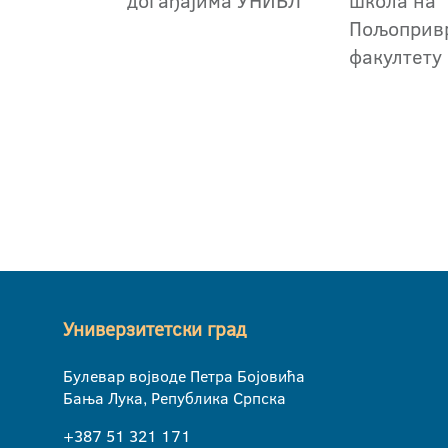
догађајима УНИБЛ
школа на
Пољоприв
факултету
Универзитетски град
Булевар војводе Петра Бојовића
Бања Лука, Република Српска
+387 51 321 171