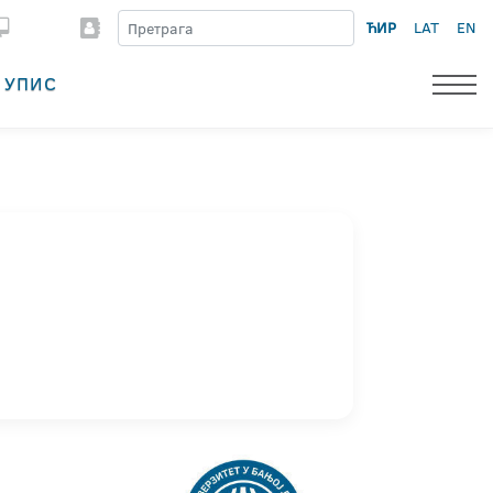
ЋИР
LAT
EN
УПИС