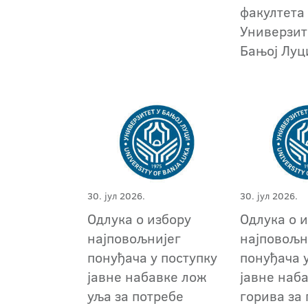
факултета
Универзит
Бањој Луц
30. јул 2026.
30. јул 2026.
Одлука о избору
Одлука о 
најповољнијег
најповољн
понуђача у поступку
понуђача 
јавне набавке лож
јавне наб
уља за потребе
горива за