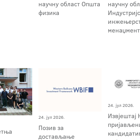
научну област Општа
научну обл
физика
Индустриј
инжењерст
менаџмен
24. јул 2026.
Извјештај 
24. јул 2026.
пријављен
Позив за
етња
кандидати
достављање