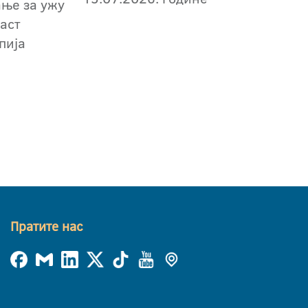
ање за ужу
аст
пија
Пратите нас