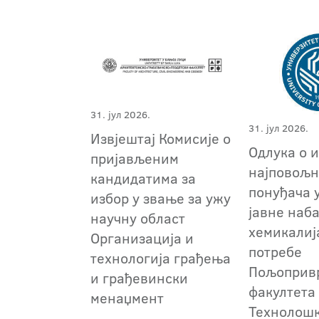
31. јул 2026.
31. јул 2026.
Извјештај Комисије о
Одлука о 
пријављеним
најповољн
кандидатима за
понуђача 
избор у звање за ужу
јавне наб
научну област
хемикалиј
Организација и
потребе
технологија грађења
Пољоприв
и грађевински
факултета
менаџмент
Технолош