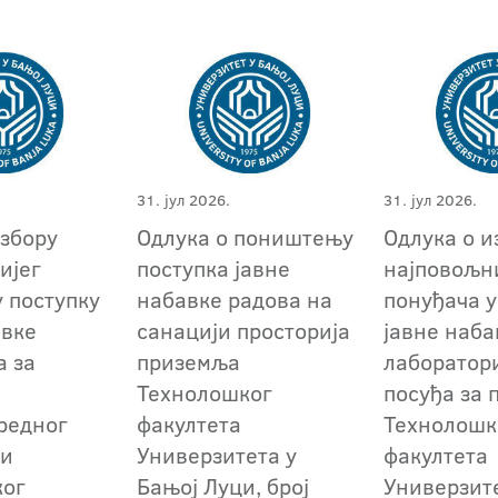
31. јул 2026.
31. јул 2026.
избору
Одлука о поништењу
Одлука о и
ијег
поступка јавне
најповољн
у поступку
набавке радова на
понуђача у
авке
санацији просторија
јавне наба
а за
приземља
лаборатор
Технолошког
посуђа за 
редног
факултета
Технолошк
 и
Универзитета у
факултета
ког
Бањој Луци, број
Универзит