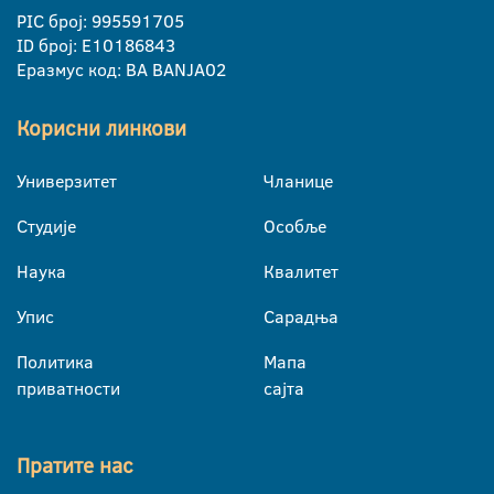
PIC број: 995591705
ID број: E10186843
Еразмус код: BA BANJA02
Корисни линкови
Универзитет
Чланице
Студије
Особље
Наука
Квалитет
Упис
Сарадња
Политика
Мапа
приватности
сајта
Пратите нас