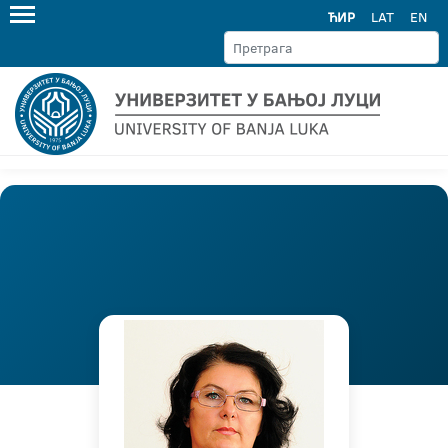
ЋИР
LAT
EN