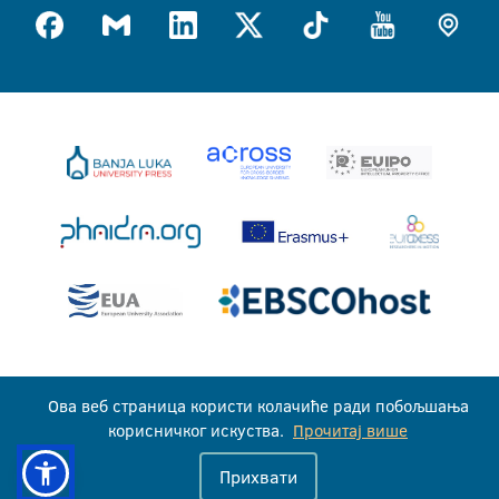
Универзитет у Бањој Луци © 2026
Ова веб страница користи колачиће ради побољшања
Сва права задржана
корисничког искуства.
Прочитај више
Прихвати