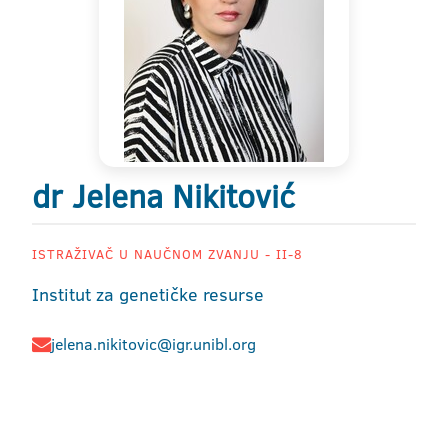
dr Jelena Nikitović
ISTRAŽIVAČ U NAUČNOM ZVANJU - II-8
Institut za genetičke resurse
jelena.nikitovic@igr.unibl.org