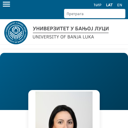
ЋИР
LAT
EN