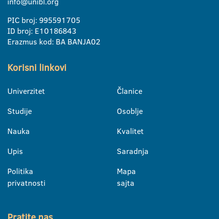
info@unibl.org
PIC broj: 995591705
ID broj: E10186843
Erazmus kod: BA BANJA02
Korisni linkovi
Univerzitet
Članice
Studije
Osoblje
Nauka
Kvalitet
Upis
Saradnja
Politika
Mapa
privatnosti
sajta
Pratite nas