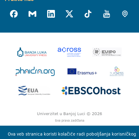
Univerzitet u Banjoj Luci © 2026
Sva prava zadržana
Ova veb stranica koristi kolačiće radi poboljšanja korisničkog