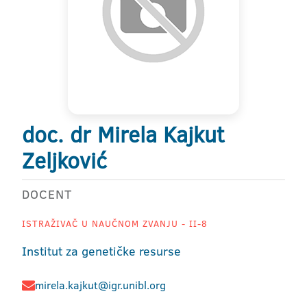
doc. dr Mirela Kajkut
Zeljković
DOCENT
ISTRAŽIVAČ U NAUČNOM ZVANJU - II-8
Institut za genetičke resurse
mirela.kajkut@igr.unibl.org