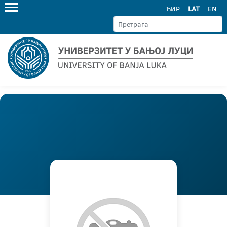
ЋИР
LAT
EN