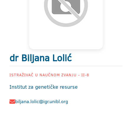
dr Biljana Lolić
ISTRAŽIVAČ U NAUČNOM ZVANJU - II-8
Institut za genetičke resurse
biljana.lolic@igr.unibl.org