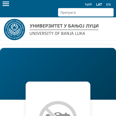
ЋИР
LAT
EN