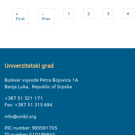
«
‹
1
2
3
4
First
Prev
Univerzitetski grad
Bulevar vojvode Petra Bojovica 1A
Banja Luka, Republic of Srpska
+387 51 321 171
Fax: +387 51 315 694
info@unibl.org
PIC number: 995591705
ID number: E10186843