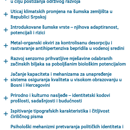
u cilju postizanja održivog razvoja
Uticaj klimatskih promjena na šumska zemljišta u
Republici Srpskoj
Introdukovane šumske vrste – njihova adaptiranost,
potencijali i rizici
Metal-organski okviri za kontrolisanu desorpciju i
rastvaranje antihipertenziva bepridila u vodenoj sredini
Razvoj senzorno prihvatljive mješavine odabranih
začinskih biljaka sa poboljšanim biološkim potencijalom
Jačanje kapaciteta i mehanizama za unapređenje
sistema osiguranja kvaliteta u visokom obrazovanju u
Bosni i Hercegovini
Prirodno i kulturno nasljeđe – identitetski kodovi
prošlosti, sadašnjosti i budućnosti
Ispitivanje tipografskih karakteristika i čitljivost
ćiriličnog pisma
Psihološki mehanizmi pretvaranja političkih identiteta i