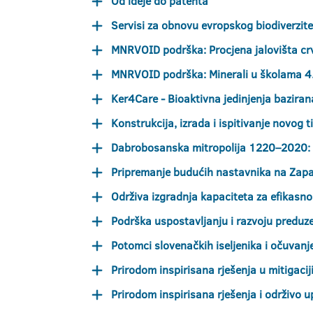
Od ideje do patenta
Servisi za obnovu evropskog biodiverzite
MNRVOID podrška: Procjena jalovišta crv
MNRVOID podrška: Minerali u školama 4
Ker4Care - Bioaktivna jedinjenja bazira
Konstrukcija, izrada i ispitivanje novog
Dabrobosanska mitropolija 1220–2020: (k
Pripremanje budućih nastavnika na Za
Održiva izgradnja kapaciteta za efikasno 
Podrška uspostavljanju i razvoju preduze
Potomci slovenačkih iseljenika i očuvanj
Prirodom inspirisana rješenja u mitigacij
Prirodom inspirisana rješenja i održivo u