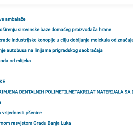
jive ambalaže
proširenju sirovinske baze domaćeg proizvođača hrane
erade industrijske konoplje u cilju dobijanja molekula od značaja
je autobusa na linijama prigradskog saobraćaja
voda od mlijeka
IKE
RIMJENA DENTALNIH POLIMETILMETAKRILAT MATERIJALA SA
e
vrijednosti pšenice
javnom rasvjetom Gradu Banja Luka