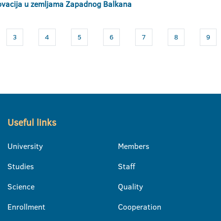
inovacija u zemljama Zapadnog Balkana
3
4
5
6
7
8
9
Useful links
University
Members
Studies
Staff
Science
Quality
Enrollment
Cooperation