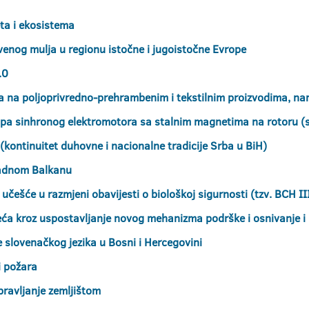
ta i ekosistema
enog mulja u regionu istočne i jugoistočne Evrope
.0
na na poljoprivredno-prehrambenim i tekstilnim proizvodima, na
 tipa sinhronog elektromotora sa stalnim magnetima na rotoru (
ontinuitet duhovne i nacionalne tradicije Srba u BiH)
padnom Balkanu
učešće u razmjeni obavijesti o biološkoj sigurnosti (tzv. BCH II
ća kroz uspostavljanje novog mehanizma podrške i osnivanje i r
e slovenačkog jezika u Bosni i Hercegovini
i požara
pravljanje zemljištom