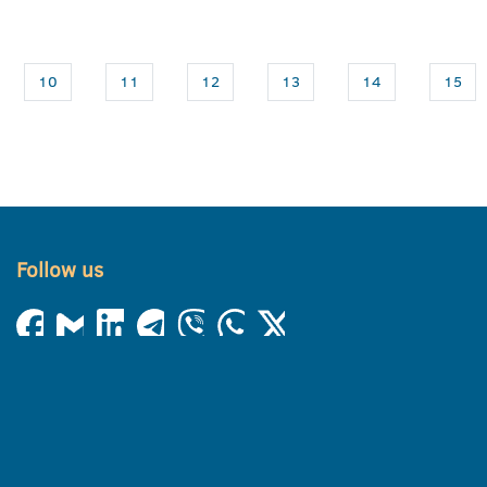
10
11
12
13
14
15
Follow us