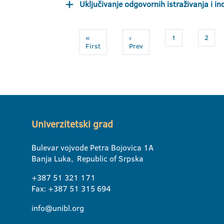
Uključivanje odgovornih istraživanja i 
«
‹
1
2
First
Prev
Univerzitetski grad
Bulevar vojvode Petra Bojovica 1A
Banja Luka, Republic of Srpska
+387 51 321 171
Fax: +387 51 315 694
info@unibl.org