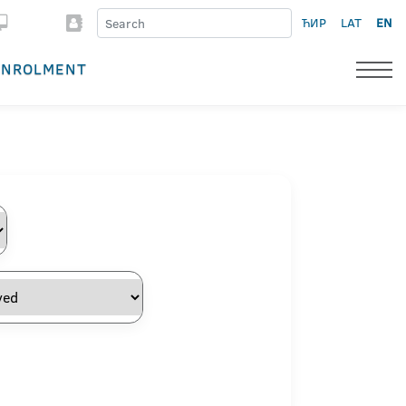
ЋИР
LAT
EN
ENROLMENT