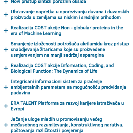
Novi pristup sintezi poroznih oksida
Ubrzavanje napretka u oporezivanju duvana i duvanskih
proizvoda u zemljama sa niskim i srednjim prihodom
Realizacija COST akcije Non - globular proteins in the
era of Machine Learning
Smanjenje izloženosti potrošača akrilamidu kroz pristup
snabdjevanja žitaricama koje su proizvedene
usmjeravanjem na manji sadržaj asparagina
Realizacija COST akcije Information, Coding, and
Biological Function: The Dynamics of Life
Integrisani informacioni sistem za praćenje
ambijentalnih parametara sa mogućnošću predviđanja
padavina
ERA TALENT Platforma za razvoj karijere istraživača u
Evropi
Jačanje uloge mladih u promovisanju većeg
međusobnog razumijevanja, konstruktivnog narativa,
poštovanja različitosti i povjerenja