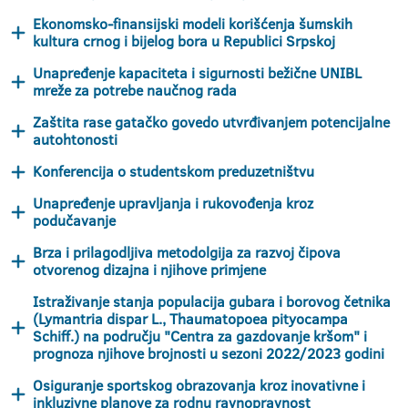
Ekonomsko-finansijski modeli korišćenja šumskih
kultura crnog i bijelog bora u Republici Srpskoj
Unapređenje kapaciteta i sigurnosti bežične UNIBL
mreže za potrebe naučnog rada
Zaštita rase gatačko govedo utvrđivanjem potencijalne
autohtonosti
Konferencija o studentskom preduzetništvu
Unapređenje upravljanja i rukovođenja kroz
podučavanje
Brza i prilagodljiva metodolgija za razvoj čipova
otvorenog dizajna i njihove primjene
Istraživanje stanja populacija gubara i borovog četnika
(Lymantria dispar L., Thaumatopoea pityocampa
Schiff.) na području "Centra za gazdovanje kršom" i
prognoza njihove brojnosti u sezoni 2022/2023 godini
Osiguranje sportskog obrazovanja kroz inovativne i
inkluzivne planove za rodnu ravnopravnost