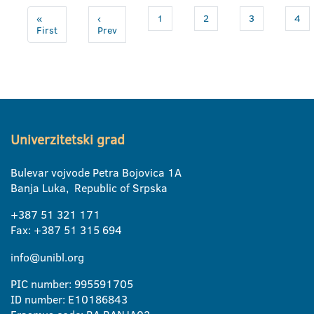
«
‹
1
2
3
4
First
Prev
Univerzitetski grad
Bulevar vojvode Petra Bojovica 1A
Banja Luka, Republic of Srpska
+387 51 321 171
Fax: +387 51 315 694
info@unibl.org
PIC number: 995591705
ID number: E10186843