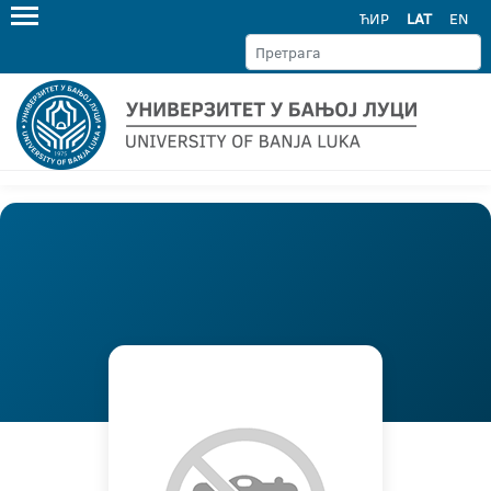
ЋИР
LAT
EN