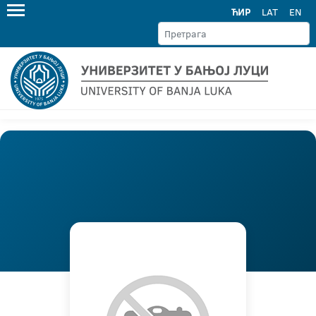
ЋИР
LAT
EN