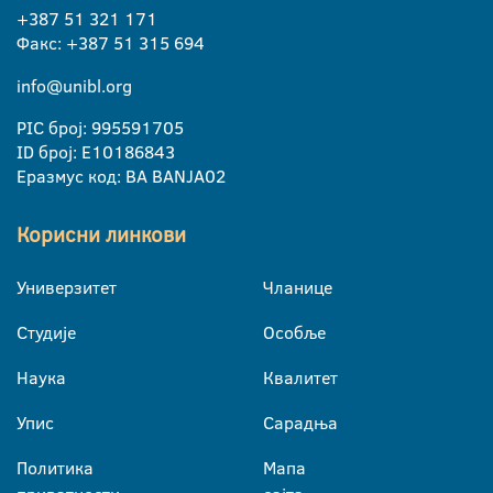
+387 51 321 171
Факс: +387 51 315 694
info@unibl.org
PIC број: 995591705
ID број: E10186843
Еразмус код: BA BANJA02
Корисни линкови
Универзитет
Чланице
Студије
Особље
Наука
Квалитет
Упис
Сарадња
Политика
Мапа