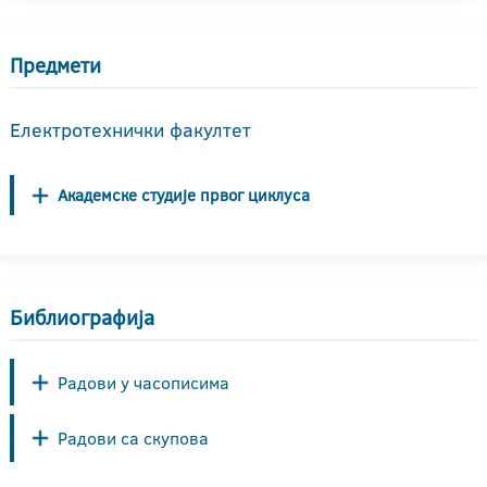
Предмети
Електротехнички факултет
Академске студије првог циклуса
Библиографија
Радови у часописима
Радови са скупова