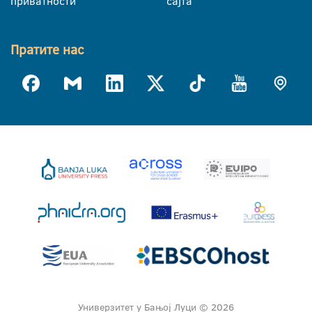
приватности
сајта
Пратите нас
Универзитет у Бањој Луци © 2026