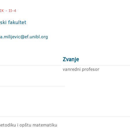
K - II-4
ki fakultet
a.milijevic@ef.unibl.org
Zvanje
vanredni profesor
metodiku i opštu matematiku