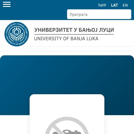
ЋИР
LAT
EN