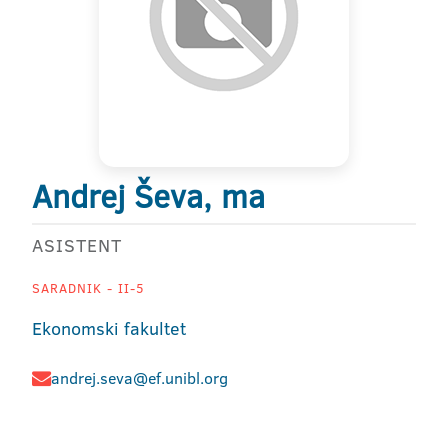
Andrej Ševa, ma
ASISTENT
SARADNIK - II-5
Ekonomski fakultet
andrej.seva@ef.unibl.org