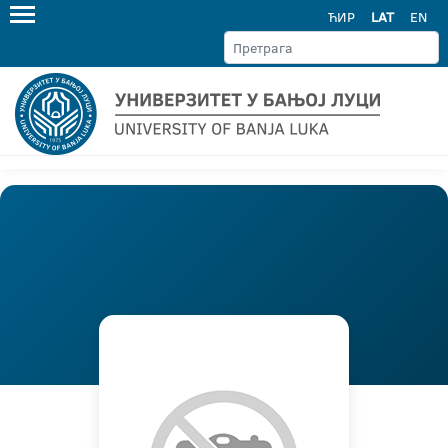
ЋИР
LAT
EN