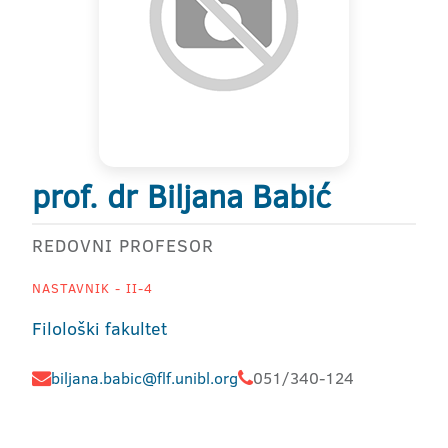
prof. dr Biljana Babić
REDOVNI PROFESOR
NASTAVNIK - II-4
Filološki fakultet
biljana.babic@flf.unibl.org
051/340-124