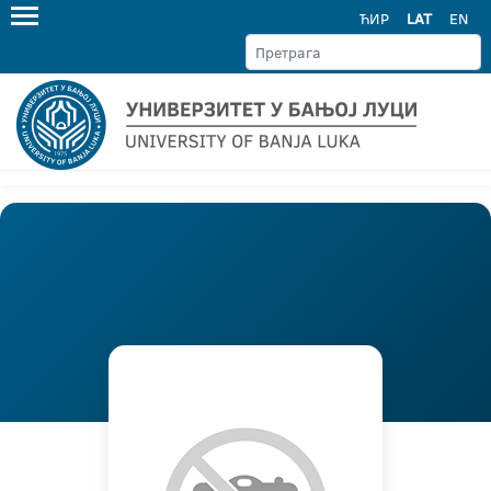
ЋИР
LAT
EN