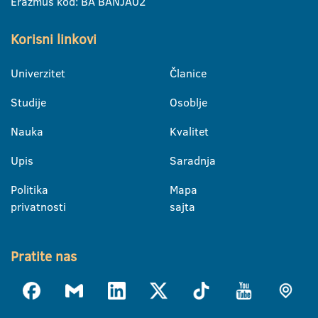
Erazmus kod: BA BANJA02
Korisni linkovi
Univerzitet
Članice
Studije
Osoblje
Nauka
Kvalitet
Upis
Saradnja
Politika
Mapa
privatnosti
sajta
Pratite nas