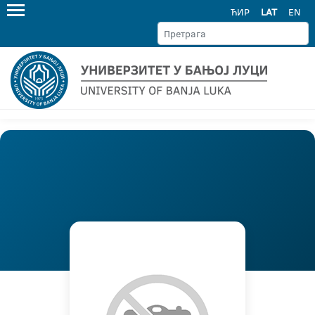
ЋИР
LAT
EN