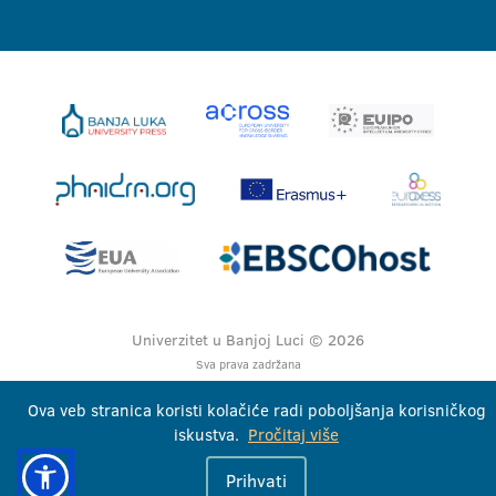
Univerzitet u Banjoj Luci © 2026
Sva prava zadržana
Ova veb stranica koristi kolačiće radi poboljšanja korisničkog
iskustva.
Pročitaj više
Prihvati