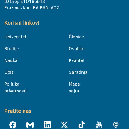
ID broj: E10186843
Erazmus kod: BA BANJA02
Korisni linkovi
Univerzitet
Članice
Studije
Osoblje
Nauka
Kvalitet
Upis
Saradnja
Politika
Mapa
privatnosti
sajta
Pratite nas