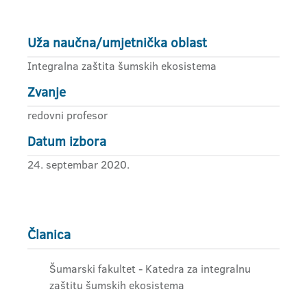
Uža naučna/umjetnička oblast
Integralna zaštita šumskih ekosistema
Zvanje
redovni profesor
Datum izbora
24. septembar 2020.
Članica
Šumarski fakultet - Katedra za integralnu
zaštitu šumskih ekosistema