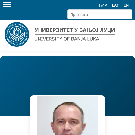
ЋИР
LAT
EN