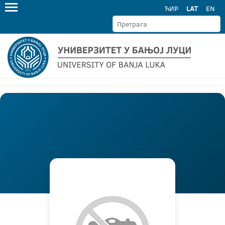
ЋИР
LAT
EN