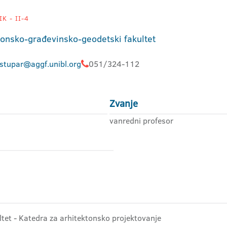
K - II-4
tonsko-građevinsko-geodetski fakultet
.stupar@aggf.unibl.org
051/324-112
Zvanje
vanredni profesor
ltet - Katedra za arhitektonsko projektovanje