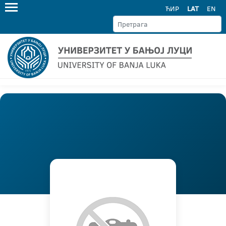
ЋИР
LAT
EN