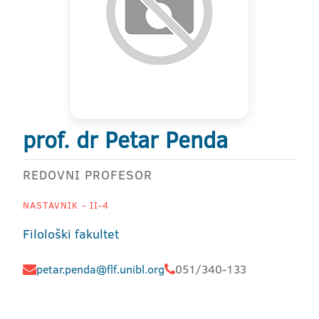
prof. dr Petar Penda
REDOVNI PROFESOR
NASTAVNIK - II-4
Filološki fakultet
petar.penda@flf.unibl.org
051/340-133