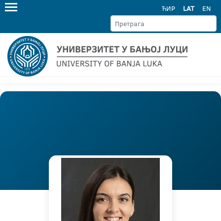
ЋИР
LAT
EN