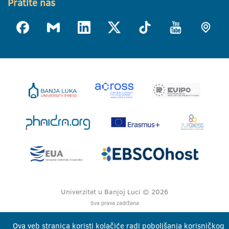
Pratite nas
Univerzitet u Banjoj Luci © 2026
Sva prava zadržana
Ova veb stranica koristi kolačiće radi poboljšanja korisničkog