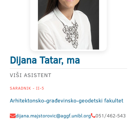
Dijana Tatar, ma
VIŠI ASISTENT
SARADNIK - II-5
Arhitektonsko-građevinsko-geodetski fakultet
dijana.majstorovic@aggf.unibl.org
051/462-543