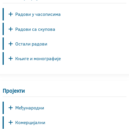
Радови у часописима
Радови са скупова
Остали радови
Књиге и монографије
Пројекти
Међународни
Комерцијални