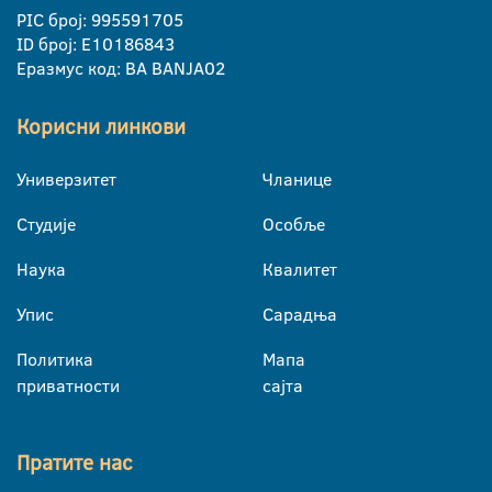
PIC број: 995591705
ID број: E10186843
Еразмус код: BA BANJA02
Корисни линкови
Универзитет
Чланице
Студије
Особље
Наука
Квалитет
Упис
Сарадња
Политика
Мапа
приватности
сајта
Пратите нас