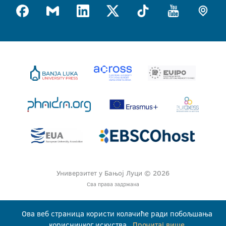
Универзитет у Бањој Луци © 2026
Сва права задржана
Ова веб страница користи колачиће ради побољшања
корисничког искуства.
Прочитај више