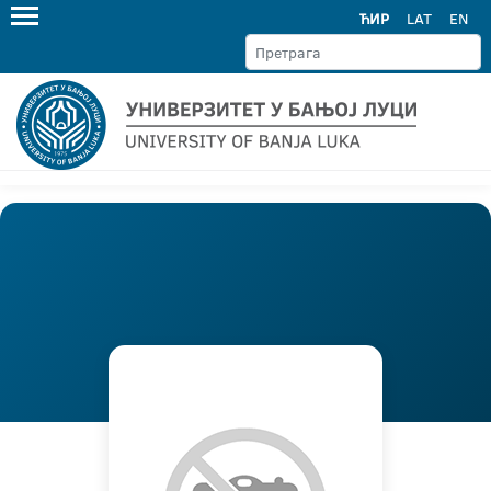
ЋИР
LAT
EN