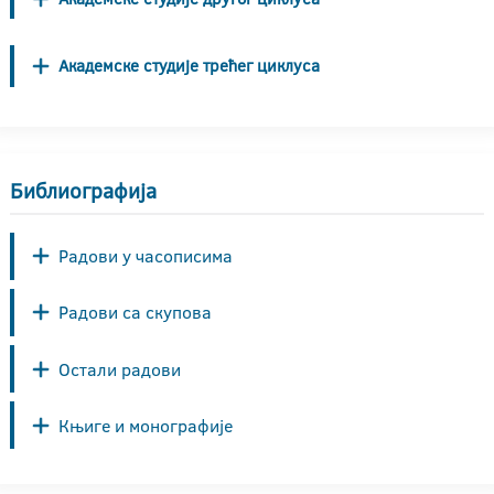
Академске студије трећег циклуса
Библиографија
Радови у часописима
Радови са скупова
Остали радови
Књиге и монографије