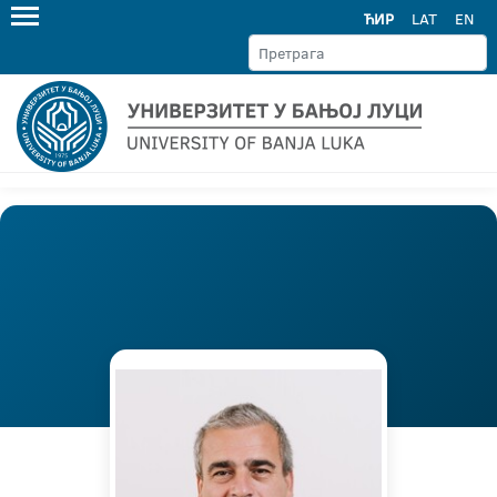
ЋИР
LAT
EN