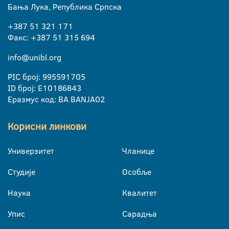
Бања Лука, Република Српска
+387 51 321 171
Факс: +387 51 315 694
info@unibl.org
PIC број: 995591705
ID број: E10186843
Еразмус код: BA BANJA02
Корисни линкови
Универзитет
Чланице
Студије
Особље
Наука
Квалитет
Упис
Сарадња