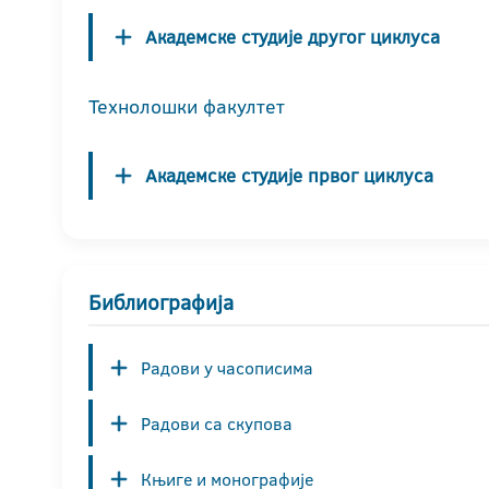
Академске студије другог циклуса
Технолошки факултет
Академске студије првог циклуса
Библиографија
Радови у часописима
Радови са скупова
Књиге и монографије