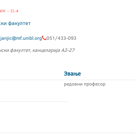
К - II-4
ки факултет
janjic@mf.unibl.org
051/433-093
ски факултет, канцеларија А2-27
Звање
редовни професор