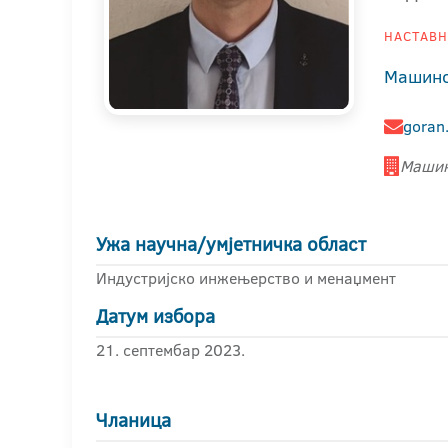
НАСТАВНИ
Машинс
goran.
Машин
Ужа научна/умјетничка област
Индустријско инжењерство и менаџмент
Датум избора
21. септембар 2023.
Чланица