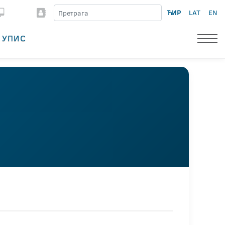
ЋИР
LAT
EN
УПИС