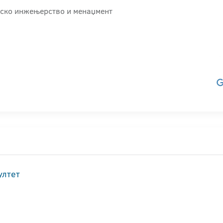
јско инжењерство и менаџмент
ултет