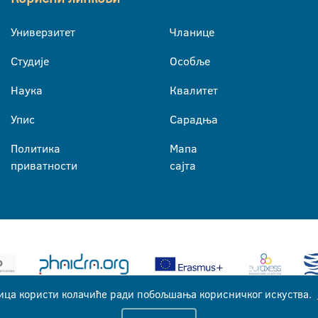
Универзитет
Чланице
Студије
Особље
Наука
Квалитет
Упис
Сарадња
Политика
Мапа
приватности
сајта
ица користи колачиће ради побољшања корисничког искуства.
Универзитет у Бањој Луци © 2026