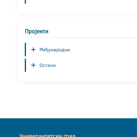
Пројекти
Међународни
Остали
Универзитетски град