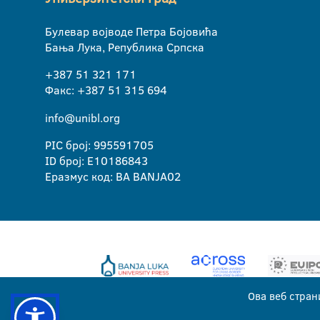
Булевар војводе Петра Бојовића
Бања Лука, Република Српска
+387 51 321 171
Факс: +387 51 315 694
info@unibl.org
PIC број: 995591705
ID број: E10186843
Еразмус код: BA BANJA02
Ова веб стран