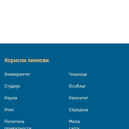
Корисни линкови
Универзитет
Чланице
Студије
Особље
Наука
Квалитет
Упис
Сарадња
Политика
Мапа
приватности
сајта