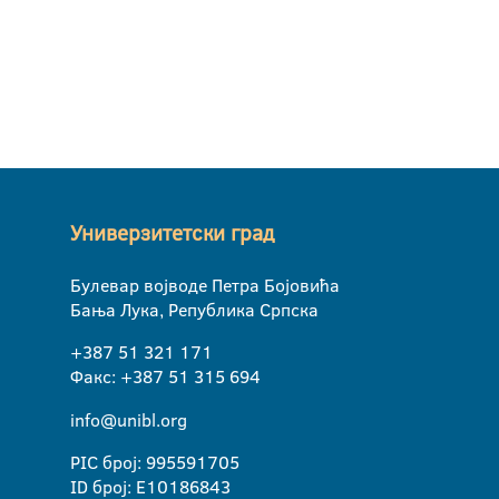
Универзитетски град
Булевар војводе Петра Бојовића
Бања Лука, Република Српска
+387 51 321 171
Факс: +387 51 315 694
info@unibl.org
PIC број: 995591705
ID број: E10186843