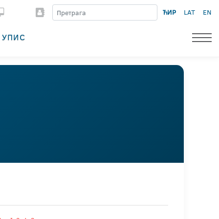
ЋИР
LAT
EN
УПИС