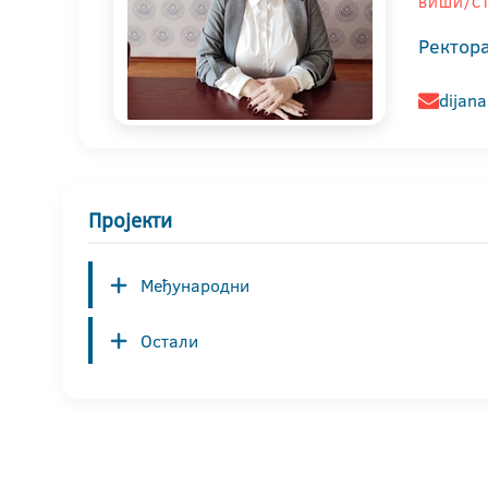
ВИШИ/СТ
Ректор
dijana
Пројекти
Међународни
Остали