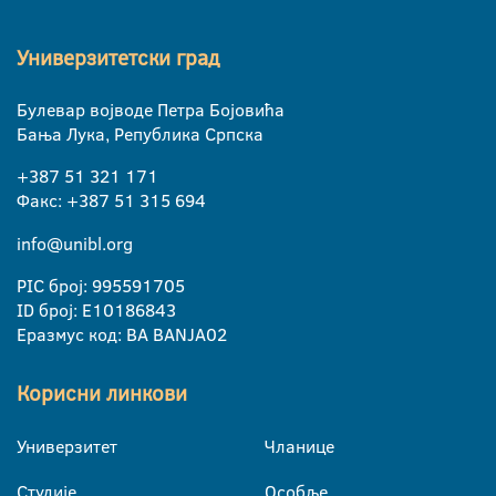
Универзитетски град
Булевар војводе Петра Бојовића
Бања Лука, Република Српска
+387 51 321 171
Факс: +387 51 315 694
info@unibl.org
PIC број: 995591705
ID број: E10186843
Еразмус код: BA BANJA02
Корисни линкови
Универзитет
Чланице
Студије
Особље