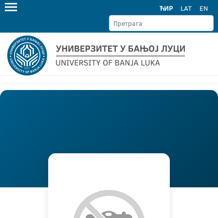
ЋИР
LAT
EN