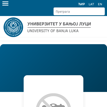
ЋИР
LAT
EN