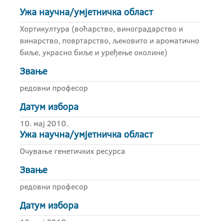
Ужа научна/умјетничка област
Хортикултура (воћарство, виноградарство и
винарство, повртарство, љековито и ароматично
биље, украсно биље и уређење околине)
Звање
редовни професор
Датум избора
10. мај 2010.
Ужа научна/умјетничка област
Очување генетичких ресурса
Звање
редовни професор
Датум избора