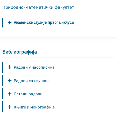
Природно-математички факултет
Академске студије првог циклуса
Библиографија
Радови у часописима
Радови са скупова
Остали радови
Књиге и монографије