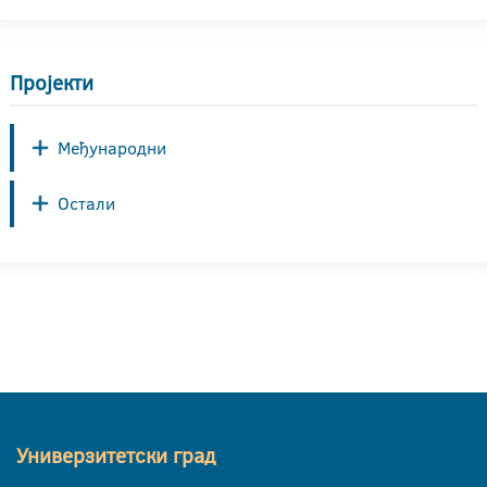
Пројекти
Међународни
Остали
Универзитетски град