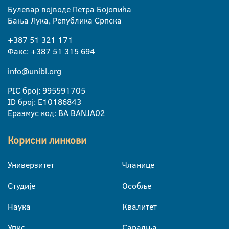
Булевар војводе Петра Бојовића
Бања Лука, Република Српска
+387 51 321 171
Факс: +387 51 315 694
info@unibl.org
PIC број: 995591705
ID број: E10186843
Еразмус код: BA BANJA02
Корисни линкови
Универзитет
Чланице
Студије
Особље
Наука
Квалитет
Упис
Сарадња