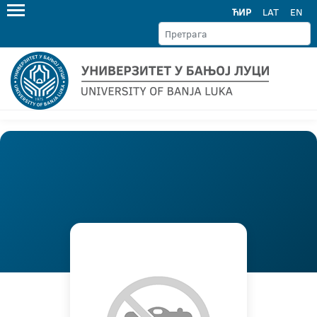
ЋИР
LAT
EN