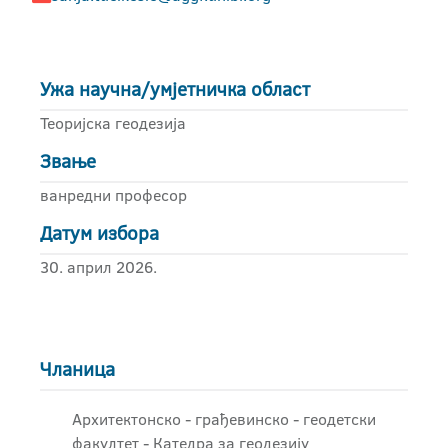
Ужа научна/умјетничка област
Теоријска геодезија
Звање
ванредни професор
Датум избора
30. април 2026.
Чланица
Архитектонско - грађевинскo - геодетски
факултет - Катедра за геодезију