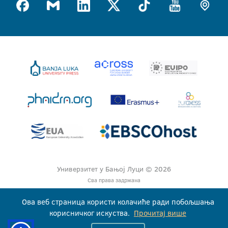
Универзитет у Бањој Луци © 2026
Сва права задржана
Ова веб страница користи колачиће ради побољшања
корисничког искуства.
Прочитај више