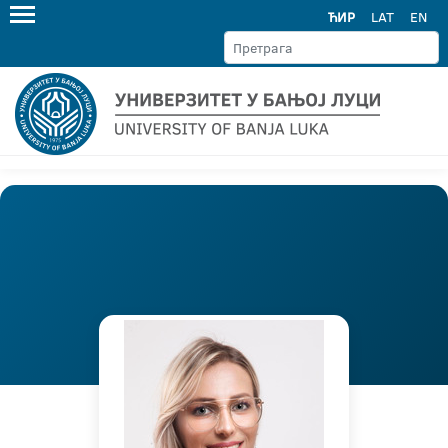
ЋИР
LAT
EN