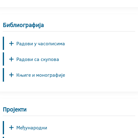
Библиографија
Радови у часописима
Радови са скупова
Књиге и монографије
Пројекти
Међународни