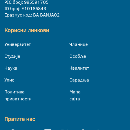
PIC број: 995591705
ID број: E10186843
Еразмус код: BA BANJA02
Корисни линкови
Универзитет
Чланице
Студије
Особље
Наука
Квалитет
Упис
Сарадња
Политика
Мапа
приватности
сајта
Пратите нас