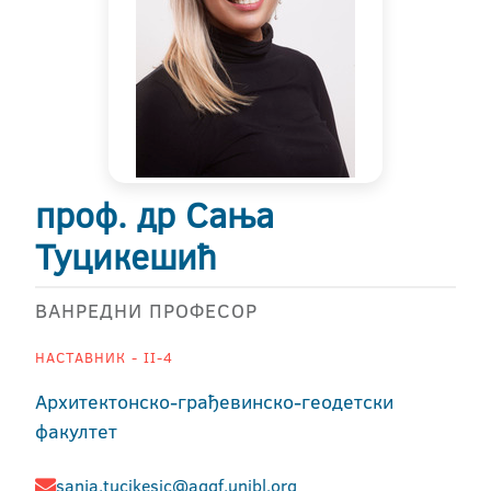
проф. др Сања
Туцикешић
ВАНРЕДНИ ПРОФЕСОР
НАСТАВНИК - II-4
Архитектонско-грађевинско-геодетски
факултет
sanja.tucikesic@aggf.unibl.org